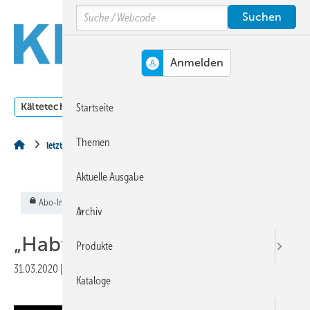
Springe
Springe
Springe
Search
auf
auf
auf
Hauptinhalt
Hauptmenü
SiteSearch
MENÜ
Kältetechnik
Klimatechnik
Lüftungstechnik
Dossi
Startseite
Themen
letzte Seite
Aktuelle Ausgabe
Abo-Inhalt
Archiv
„Habt ihr noch T-Shirts?“
Produkte
31.03.2020
|
Veröffentlicht in
Ausgabe 04-2020
Kataloge