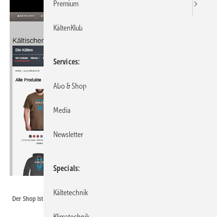
Premium
KältenKlub
Services
Abo & Shop
Media
Newsletter
Specials
Bild: www.kaeltenklub.de
Kältetechnik
Der Shop ist eine von vielen Funktionen des KältenKlubs.
Klimatechnik