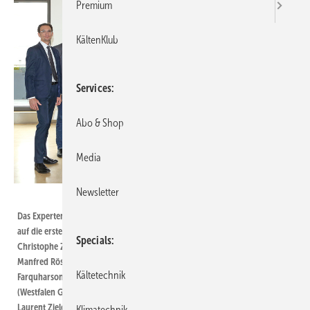
Premium
KältenKlub
Services
Abo & Shop
Media
Newsletter
Bild: Westfalen AG
Das Expertenkomitee Coolektiv tagte in Dortmund und verständigte sich
auf die ersten Themenschwerpunkte für die Zusammenarbeit (v.l.):
Specials
Christophe Zuliani (Honeywell Deutschland), Heribert Baumeister (BIV),
Manfred Rössling (ReweGroup), Dr.Heinz Jürgensen (Bitzer ), Christopher
Kältetechnik
Farquharson (Bitzer), Wolfgang Zaremski (Frigo-Sol), Harald Conrad
(Westfalen Gruppe), Egon Schrezenmaier (Schrezenmaier Kältetechnik),
Laurent Zielezinski (Chemours), Burkhard Dunst (Frigoteam Handels
Klimatechnik