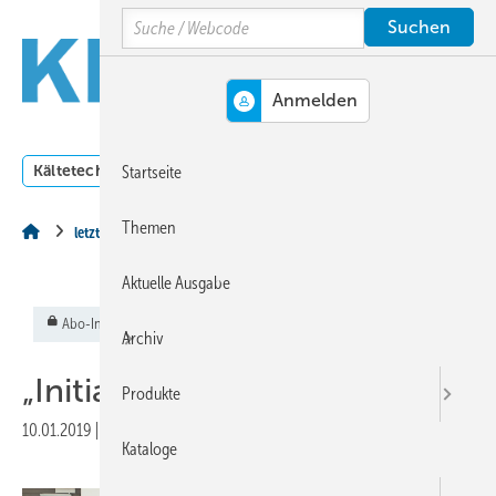
Springe
Springe
Springe
Search
auf
auf
auf
Hauptinhalt
Hauptmenü
SiteSearch
MENÜ
Kältetechnik
Klimatechnik
Lüftungstechnik
Dossi
Startseite
Themen
letzte Seite
Aktuelle Ausgabe
Abo-Inhalt
Archiv
„Initiative ­Coolektiv“
Produkte
10.01.2019
|
Veröffentlicht in
Ausgabe 01-2019
Kataloge