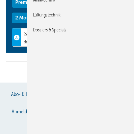
Premium Mitgliedschaft
Lüftungstechnik
2 Monate kostenlos testen
Dossiers & Specials
Teilen
Link kopieren
Abo- & Leserservice
AGB
Alle Inhalte chronologisch
Anmelden
Anmeldung & Registrierung
Datenschutz
E-Paper
Gentner Verlag
Impressum