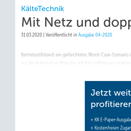
KälteTechnik
Mit Netz und dop
31.03.2020
|
Veröffentlicht in
Ausgabe 04-2020
Betriebsstillstand: ein gefürchtetes Worst-Case-Szenario
aus der Automo­tive-Branche auf ihre Lieferungen warten.
ver­arbeitende Unternehmen beachten müssen. Das betrif
Jetzt wei
profitiere
+ KK E-Paper-Ausgab
+ Kostenfreien Zuga