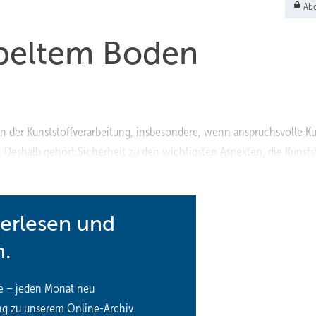
Abo
peltem Boden
 in der Kunststoffverarbeitung, insbesondere, wenn anspruchsvolle 
 Deshalb gehört Sicherheit zu den wichtigsten Aspekten, die Kunsts
ft in besonderem Maß auch die Kältetechnik.
terlesen und
n.
e – jeden Monat neu
ng zu unserem Online-Archiv