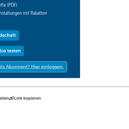
fte (PDF)
nstaltungen mit Rabatten
dschaft
los testen
eilen
Link kopieren