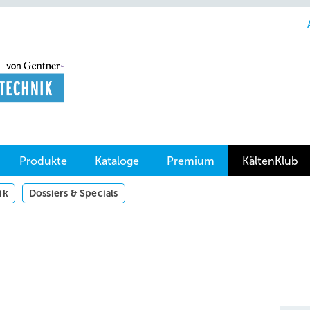
Produkte
Kataloge
Premium
KältenKlub
ik
Dossiers & Specials