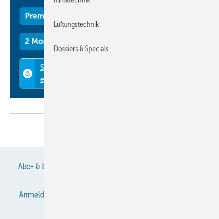
Premium Mitgliedschaft
Lüftungstechnik
2 Monate kostenlos testen
Dossiers & Specials
Teilen
Link kopieren
Abo- & Leserservice
AGB
Alle Inhalte chronologisch
Anmelden
Anmeldung & Registrierung
Datenschutz