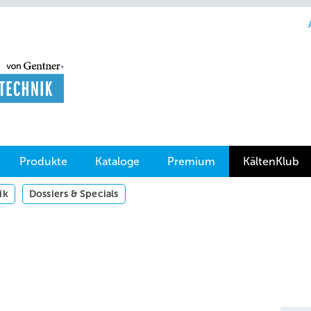
Produkte
Kataloge
Premium
KältenKlub
ik
Dossiers & Specials