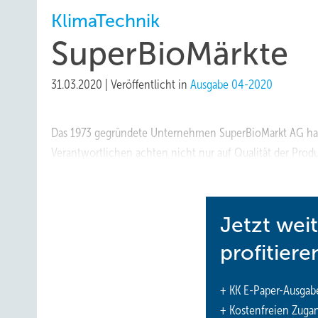
KlimaTechnik
SuperBioMärkte
31.03.2020
|
Veröffentlicht in
Ausgabe 04-2020
Das 1973 gegründete Unternehmen SuperBioMarkt AG hat si
Verantwortlichen achten nicht nur auf Qualität der Pro
wurde das 2018 initiierte Konzept zur Raumluftbehandlun
Jetzt wei
profitiere
+ KK E-Paper-Ausgab
+ Kostenfreien Zuga