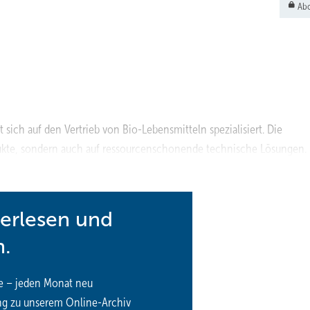
Abo
ch auf den Vertrieb von Bio-Lebensmitteln spezialisiert. Die
dukte, sondern auch auf ressourcenschonende technische Lösungen. 
g bereits 2019 in zwei neuen Märkten erfolgreich umgesetzt.
terlesen und
n.
e – jeden Monat neu
ng zu unserem Online-Archiv