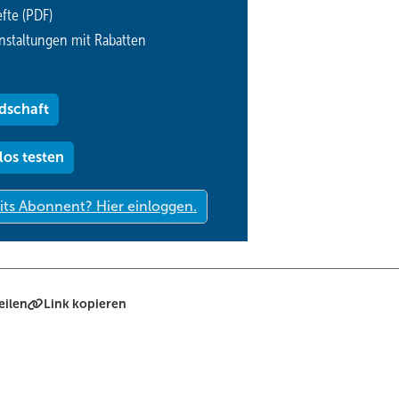
fte (PDF)
nstaltungen mit Rabatten
dschaft
los testen
eilen
Link kopieren