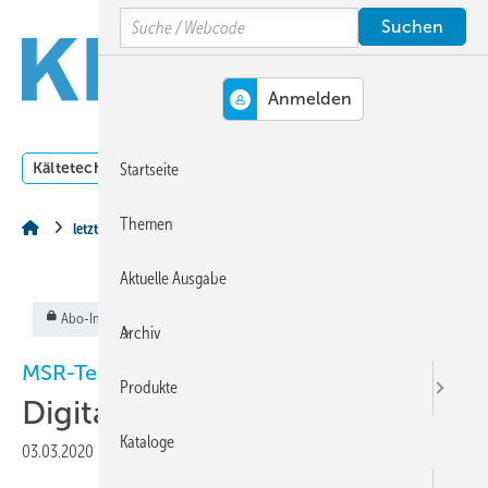
Springe
Springe
Springe
Search
auf
auf
auf
Hauptinhalt
Hauptmenü
SiteSearch
MENÜ
Kältetechnik
Klimatechnik
Lüftungstechnik
Dossi
Startseite
Themen
letzte Seite
Aktuelle Ausgabe
Abo-Inhalt
Archiv
MSR-Technik
Produkte
Digitale Monteurhilfe
Kataloge
03.03.2020
|
Veröffentlicht in
Ausgabe 03-2020