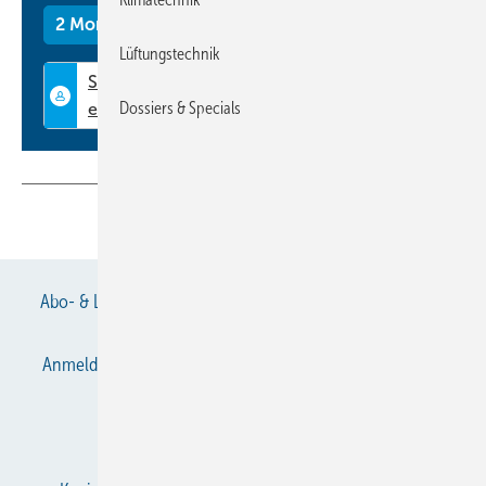
2 Monate kostenlos testen
Lüftungstechnik
Dossiers & Specials
Teilen
Link kopieren
Abo- & Leserservice
AGB
Alle Inhalte chronologisch
Anmelden
Anmeldung & Registrierung
Datenschutz
E-Paper
Gentner Verlag
Impressum