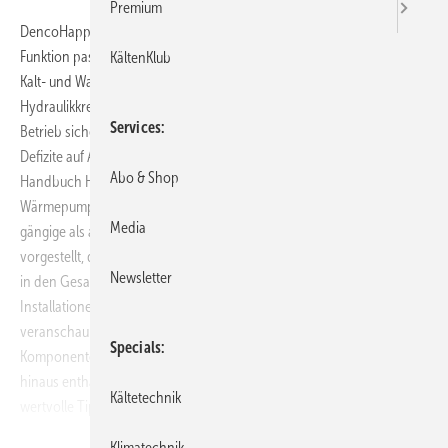
Premium
DencoHappel hat einen Ratgeber zur optimalen Einbindung und
Funktion passender hydraulischer Systeme veröffentlicht. Für jedes
KältenKlub
Kalt- und Warmwassersystem bedarf es eines optimal ausgelegten
Hydraulikkreislaufs, um einen störungsfreien und energieeffizienten
Services
Betrieb sicherzustellen. Da in diesem Zusammenhang immer wieder
Defizite auf Anwenderseite zu beobachten sind, hat DencoHappel das
Abo & Shop
Handbuch Hydraulische Einbindung von Kaltwassererzeugern und
Wärmepumpen“ erstellt. In insgesamt 13 Kapiteln werden sowohl
Media
gängige als auch außergewöhnliche hydraulische Schaltungen
vorgestellt, damit alle Kaltwassererzeuger und Wärmepumpen optimal
Newsletter
in den Gesamtkreislauf eingebunden werden können. Mögliche
Installationen werden anhand von Diagrammen und Schemata
veranschaulicht. Zudem werden die wichtigsten Funktionsweisen und
Specials
Komponenten hydraulischer Systeme im Einzelnen erläutert. Darüber
hinaus enthält das Handbuch wichtige Planungshinweise und
Kältetechnik
wertvolle Tipps zur Anlagensteuerung.
Von kleinen Einzelanlagen bis zur parallelen Einbindung mehrerer
Klimatechnik