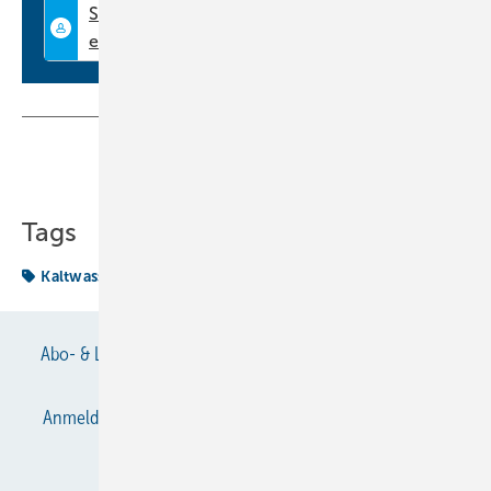
Teilen
Link kopieren
Tags
Kaltwassererzeuger
Literatur
system
Abo- & Leserservice
AGB
Alle Inhalte chronologisch
Anmelden
Anmeldung & Registrierung
Datenschutz
E-Paper
Gentner Verlag
Impressum