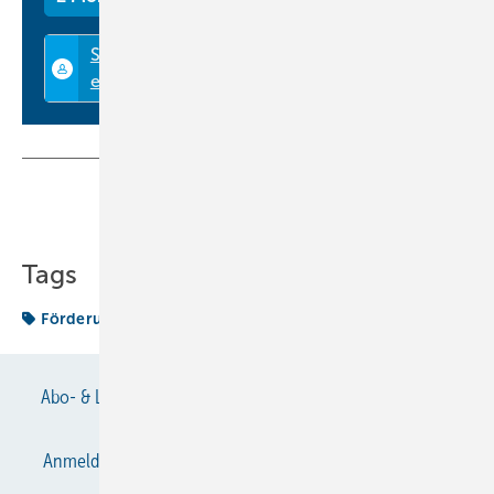
Teilen
Link kopieren
Tags
Förderung
Literatur
Abo- & Leserservice
AGB
Alle Inhalte chronologisch
Anmelden
Anmeldung & Registrierung
Datenschutz