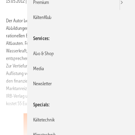
15.05.2012
|
Veröffentlicht in
Ausgabe 05-2012
Premium
KältenKlub
Der Autor beschreibt in diesem Buch auf 341 Seiten mit zahlreichen
Abbildungen und Tabellen neue Nutzungsmöglichkeiten der
rationellen Energie und erste Forschungsergebnisse bei Neu- und
Services
Altbauten. Für jede Technologie, egal ob Photovoltaik, Windkraft,
Wasserkraft, Solarthermie oder Wärmepumpe, werden die
Abo & Shop
entsprechenden Regelwerke, Verordnungen und Richtlinien genannt.
Zur Vertiefung finden sich Beispiele, Anlagenbeschreibungen und eine
Media
Auflistung von Referenzprojekten. Ein Vergleich von Zusatznutzen mit
den finanziellen Möglichkeiten des Förderungs-, Steuer- und
Newsletter
Marktanreizprogramms rundet das Buch ab. Es ist 2012 im Fraunhofer
IRB-Verlag unter der ISBN 978-3-8167-8269-8 erschienen. Das Werk
kostet 55 Euro.
http://www.irb.fraunhofer.de
-
Specials
Kältetechnik
Klimatechnik