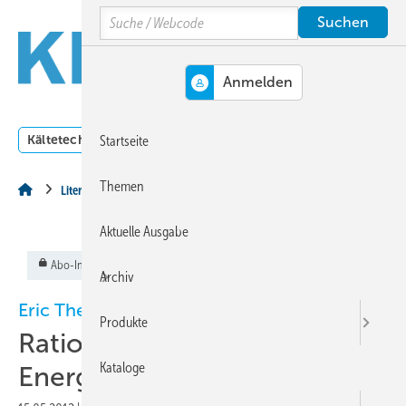
Springe
Springe
Springe
Search
auf
auf
auf
Hauptinhalt
Hauptmenü
SiteSearch
MENÜ
Kältetechnik
Klimatechnik
Lüftungstechnik
Dossi
Startseite
Themen
Literatur
Aktuelle Ausgabe
Abo-Inhalt
Archiv
Eric Theiß
Produkte
Rationelle
Kataloge
Energieanwendungen