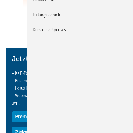
Lüftungstechnik
Dossiers & Specials
Jetzt weiterlesen und profitieren.
+ KK E-Paper-Ausgabe – jeden Monat neu
+ Kostenfreien Zugang zu unserem Online-Archiv
+ Fokus KK: Sonderhefte (PDF)
+ Webinare und Veranstaltungen mit Rabatten
uvm.
Premium Mitgliedschaft
2 Monate kostenlos testen