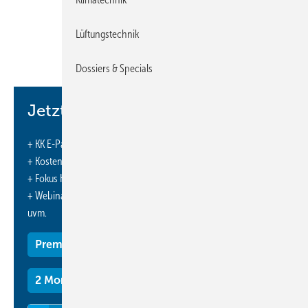
und die Lerninhalte zu vertiefen. Band 1 und Band 2 zusammen
ermöglichen die fachbezogene Ausbildung zum/zur Mechatroniker/-
Lüftungstechnik
in für Kältetechnik und können sowohl in der schulischen als auch in
der betrieblichen Aus- und Weiterbildung eingesetzt werden. ISBN
Dossiers & Specials
978-3-8007-3556-3; 118 Euro.
https://www.vde-verlag.de/
-
Jetzt weiterlesen und profitieren.
+ KK E-Paper-Ausgabe – jeden Monat neu
+ Kostenfreien Zugang zu unserem Online-Archiv
+ Fokus KK: Sonderhefte (PDF)
+ Webinare und Veranstaltungen mit Rabatten
uvm.
Premium Mitgliedschaft
2 Monate kostenlos testen