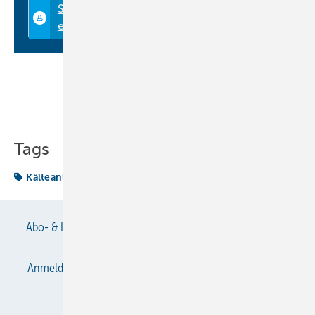
Teilen
Link kopieren
Tags
Kälteanlagenbauer
Literatur
Abo- & Leserservice
AGB
Alle Inhalte chronologisch
Anmelden
Anmeldung & Registrierung
Datenschutz
E-Paper
Gentner Verlag
Impressum