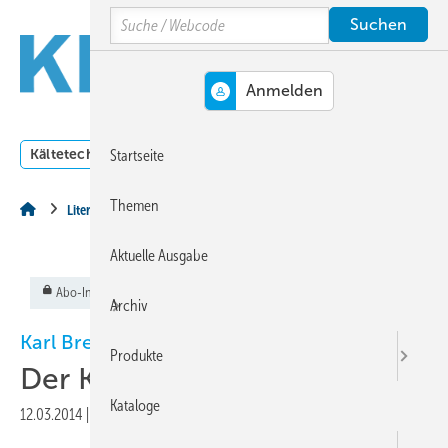
Springe
Springe
Springe
Search
auf
auf
auf
Hauptinhalt
Hauptmenü
SiteSearch
MENÜ
Kältetechnik
Klimatechnik
Lüftungstechnik
Dossi
Startseite
Themen
Literatur
Aktuelle Ausgabe
Abo-Inhalt
Archiv
Karl Breidenbach
Produkte
Der Kälteanlagenbauer
Kataloge
12.03.2014
|
Veröffentlicht in
Ausgabe 03-2014