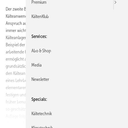
Premium
Der zweite Band des Lehrbuchs trägt den Untertitel „Grundlagen der
Kälteanwendung“, weil die beschriebenen Kälteanwendungen keinen
KältenKlub
Anspruch auf Vollständigkeit erheben können. Im Hinblick auf die
immer wichtiger werdende Diskussion der Energieeffizienz, auch für
Services
Kälteanlagen, werden die erforderlichen Komponenten, wie zum
Beispiel der Turboverdichter Turbocor oder die elektronisch
Abo & Shop
arbeitende Kühlstellenregelung, behandelt. Die vorliegende 6. Auflage
ermöglicht auf 828 Seiten einen umfassenden Überblick über die
Media
grundsätzlichen Anwendungen des kältetechnischen Lehrstoffes für
den Kälteanlagenbauer / Mechatroniker für Kältetechnik. Der Vorzug
Newsletter
eines Lehrbuchs, das dem Leser die Möglichkeit bietet, die
elementaren und weiterführenden Grundlagen jederzeit wieder zu
festigen und mit Neuem in Beziehung zu setzen, ohne dass er auf ein
Specials
früher benutztes Lehrbuch zurückgreifen muss, wird von vielen Lesern
so geschätzt, dass der 5. Auflage schnell die nun vorliegende 6.
Kältetechnik
Auflage folgt. Ausführliche Lösungen zu den zahlreichen
Übungsaufgaben helfen, die Zusammenhänge besser zu verstehen
Klimatechnik