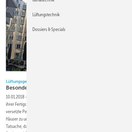
Lüftungstechnik
Dossiers & Specials
Airflow
Lüftungsgeräte von Airflow in den Düsseldorfer Gehry-Bauten
Besondere Architektur, passende
Lösung
10.01.2018
-
Die Gehry-Bauten im Düsseldorfer Medienhafen sind seit
ihrer Fertigstellung ein Wahrzeichen der Stadt. Kippende Linien,
versetzte Perspektiven und geknautschte Optiken formen die drei
Häuser zu ungewöhnlichen architektonischen Highlights. Doch die
Tatsache, dass kein einziger Raum gleichschenklig ist und jede Wand,