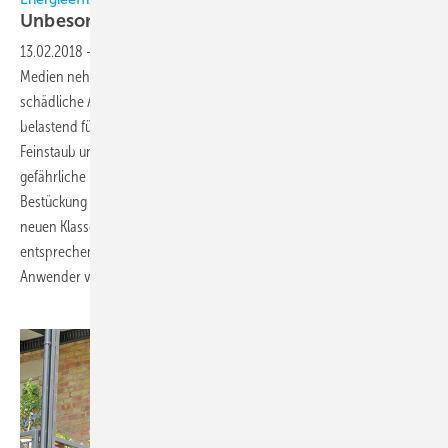
Unbesorgt
durchatmen
13.02.2018
-
Die Wissenschaft lässt keinen Zweifel daran und auch die
Medien nehmen das Thema immer ernster: Luftverschmutzung hat
schädliche Auswirkungen auf die gesamte Bevölkerung. Am meisten
belastend für Gesundheit und Wohlbefinden sind in diesem Kontext
Feinstaub und Stickstoffdioxid, die es auch in Innenräumen gibt. Um
gefährliche Feinstäube auszufiltern, muss laut VDI und SWKI die
Bestückung der jeweils letzten Filterstufen künftig mit Luftfiltern der
neuen Klasse ISO ePM1 50 Prozent erfolgen. Von Camfil gibt es
entsprechende Produkte als Antworten auf die Fragen der Planer und
Anwender von RLT-Anlagen. Tobias Zimmer,
Reinfeld