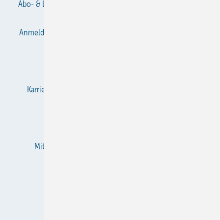
Abo- & Leserservice
AGB
Alle Inhalte chronologisch
Anmelden
Anmeldung & Registrierung
Datenschutz
E-Paper
Gentner Verlag
Impressum
Karriere bei Gentner
KältenKlub
KK abonnieren
Team
Mediaservice
Mitgliedschaften und Engagement
Newsletter
RSS-Feed
Privacy Manager
Veranstaltungen / Webinare