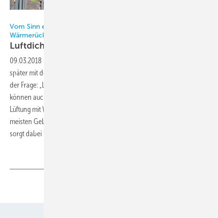
LTM
Vom Sinn einer kontrollierten Lüftung mit
Wärmerückgewinnung
Luftdicht ist
Pflicht!
09.03.2018
-
Wer heute baut oder saniert, beschäftigt sich früher oder
später mit der technischen Gebäude-ausrüstung und dann auch mit
der Frage: „Lüftungsanlage – muss das sein?“ Tatsächlich jedoch
können auch Zweifler beim Thema Lüftung im Wortsinn aufatmen:
Lüftung mit Wärmerückgewinnung ist seit Jahrzehnten erprobt, in den
meisten Gebäuden heute sinnvoll oder gar zwingend notwendig und
sorgt dabei für erhebliche Vorteile. Burkhard Max,
Ulm
Teilen
Link kopieren