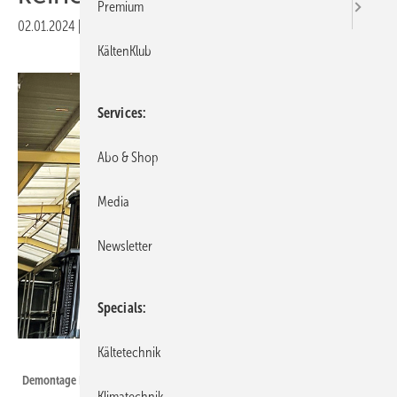
Premium
02.01.2024
|
Veröffentlicht in
Ausgabe 01-2024
KältenKlub
Services
Abo & Shop
Media
Newsletter
Specials
Kältetechnik
Bild: LagerTechnik – West GmbH & Co. KG
Demontage Bestandsregalanlage.
Klimatechnik