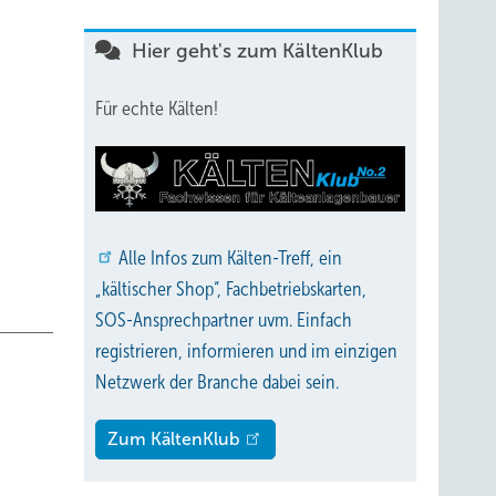
Hier geht's zum KältenKlub
en
Für echte Kälten!
r
ristig
ng vom
Alle
Infos zum Kälten-Treff, ein
ind,
„kältischer Shop“, Fachbetriebskarten,
eschäft
SOS-Ansprechpartner uvm. Einfach
registrieren, informieren und im einzigen
Netzwerk der Branche dabei sein.
Zum KältenKlub
In