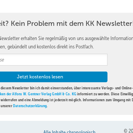
reundlicher, fröhlicher und zufriedener. Das ist sicher das Ziel, da
 entwickeln sollen. Wir werden natürlich mit der geschilderten Met
 Stück auf dem Weg in die richtige Richtung bewegen. ■
eit? Kein Problem mit dem KK Newsletter
ewsletter erhalten Sie regelmäßig von uns ausgewählte Informatio
en, gebündelt und kostenlos direkt ins Postfach.
diesem Newsletter bin ich damit einverstanden, über interessante Verlags- und Online-
ken der Alfons W. Gentner Verlag GmbH & Co. KG
informiert zu werden. Diese Einwilli
t widerrufen und eine Abmeldung ist jederzeit möglich. Informationen zum Umgang mit
n unserer
Datenschutzerklärung
.
© 20
Alle Inhalte chronologisch