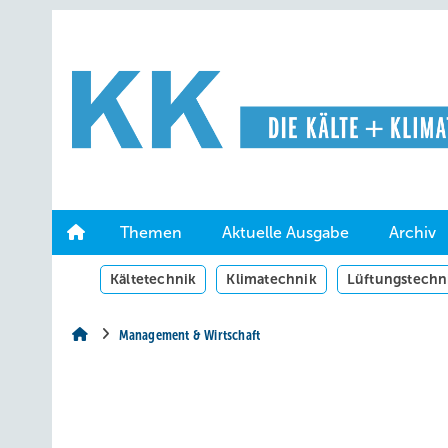
Springe
Springe
Springe
auf
auf
auf
Hauptinhalt
Hauptmenü
SiteSearch
Themen
Aktuelle Ausgabe
Archiv
Kältetechnik
Klimatechnik
Lüftungstechn
Management & Wirtschaft