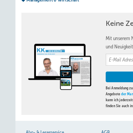
Management & Wirtschaft
solchen Unternehmen sind die Mitarbeiter auch irgendwie f
alle erreichen müssen, wenn unsere Betriebe sich weiter
nicht alles lösen können, aber wir werden uns ein gutes
Keine Z
www.koenigskonzept.de
Mit unserem N
und Neuigkeit
Bei Anmeldung zu 
Angebote
der Mar
kann ich jederzei
finden Sie auch i
Abo- & Leserservice
AGB