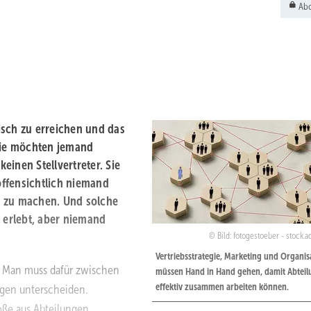
Abo
isch zu erreichen und das
 Sie möchten jemand
keinen Stellvertreter. Sie
ffensichtlich niemand
ge zu machen. Und solche
l erlebt, aber niemand
Bild: fotogestoeber - stock.
Vertriebsstrategie, Marketing und Organis
e. Man muss dafür zwischen
müssen Hand in Hand gehen, damit Abtei
effektiv zusammen arbeiten können.
ngen unterscheiden.
ße aus Abteilungen