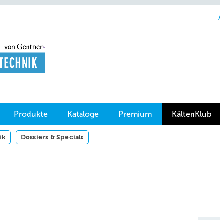
Produkte
Kataloge
Premium
KältenKlub
ik
Dossiers & Specials