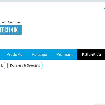
Produkte
Kataloge
Premium
KältenKlub
ik
Dossiers & Specials