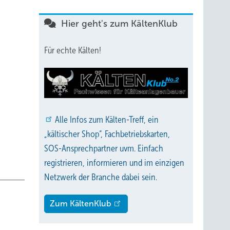
Hier geht's zum KältenKlub
ellt.
Für echte Kälten!
s,
ung des
ren
gen.
Alle
Infos zum Kälten-Treff, ein
„kältischer Shop“, Fachbetriebskarten,
SOS-Ansprechpartner uvm. Einfach
 Markt
registrieren, informieren und im einzigen
n auch
Netzwerk der Branche dabei sein.
Zum KältenKlub