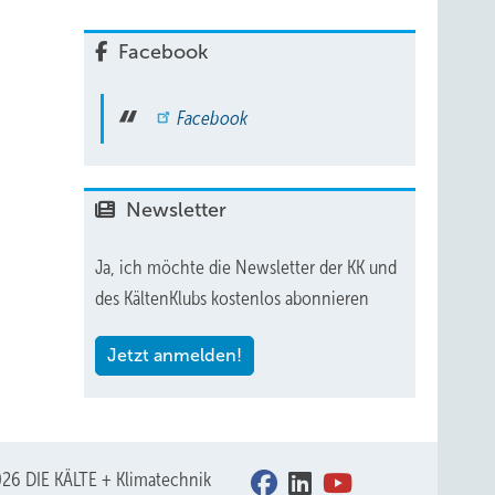
 die
Facebook
wenn
Facebook
Newsletter
rtigen
Ja, ich möchte die Newsletter der KK und
des KältenKlubs kostenlos abonnieren
z
Jetzt anmelden!
inem
t
ter
26 DIE KÄLTE + Klimatechnik