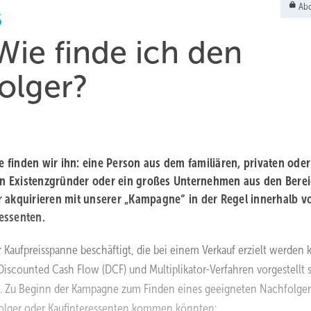
Abo
5
ie finde ich den
olger?
finden wir ihn: eine Person aus dem familiären, privaten oder
 ein Existenzgründer oder ein großes Unternehmen aus den Bere
 akquirieren mit unserer „Kampagne“ in der Regel innerhalb vo
essenten.
er Kaufpreisspanne beschäftigt, die bei einem Verkauf erzielt werden 
scounted Cash Flow (DCF) und Multiplikator-Verfahren vorgestellt 
t. Zu Beginn der Kampagne zum Finden eines geeigneten Nachfolger
olger oder Kaufinteressenten kommen könnten: