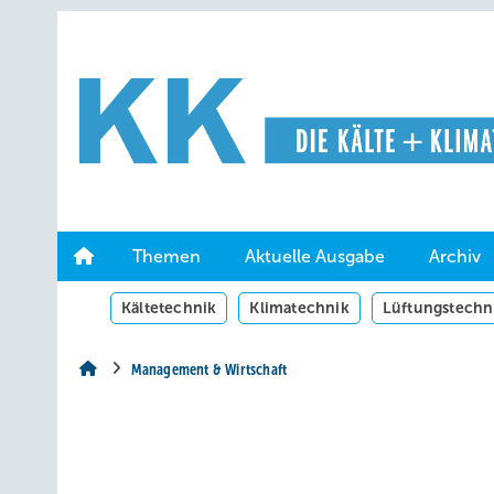
Springe
Springe
Springe
auf
auf
auf
Hauptinhalt
Hauptmenü
SiteSearch
Themen
Aktuelle Ausgabe
Archiv
Kältetechnik
Klimatechnik
Lüftungstechn
Management & Wirtschaft