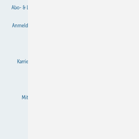
Abo- & Leserservice
AGB
Alle Inhalte chronologisch
Anmelden
Anmeldung & Registrierung
Datenschutz
E-Paper
Gentner Verlag
Impressum
Karriere bei Gentner
KältenKlub
KK abonnieren
Team
Mediaservice
Mitgliedschaften und Engagement
Newsletter
RSS-Feed
Privacy Manager
Veranstaltungen / Webinare