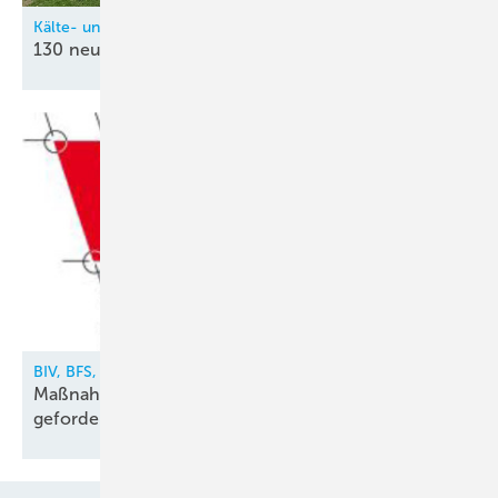
Kälte- und Klimatechnik-Innung Nordrhein (KIN)
130 neue
Kältetechnik-Mechatroniker
BIV, BFS, VDKF
Maßnahmen gegen illegalen Kältemittelhandel
gefordert