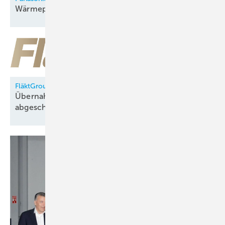
Wärmepumpenfabrik in Tschechien
eröffnet
FläktGroup
Übernahme durch Samsung Electronics
abgeschlossen