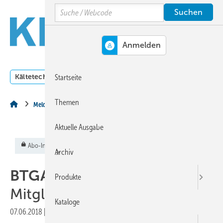
Springe
Springe
Springe
Search
auf
auf
auf
Hauptinhalt
Hauptmenü
SiteSearch
MENÜ
Kältetechnik
Klimatechnik
Lüftungstechnik
Dossi
Startseite
Themen
Meldungen aus der Branche
Aktuelle Ausgabe
Abo-Inhalt
Archiv
BTGA:
Produkte
Mitgliederversammlung 2018
Kataloge
07.06.2018
|
Veröffentlicht in
Ausgabe 06-2018