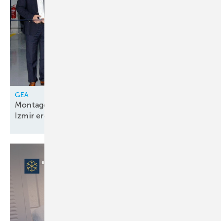
GEA
Montagelinie für Kolbenkompressorenpakete in
Izmir
eröffnet