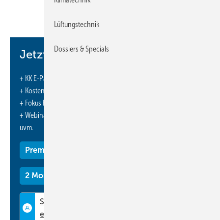
http://www.chillventa.de/foerderprogramme
Lüftungstechnik
Dossiers & Specials
Jetzt weiterlesen und profitieren.
+ KK E-Paper-Ausgabe – jeden Monat neu
+ Kostenfreien Zugang zu unserem Online-Archiv
+ Fokus KK: Sonderhefte (PDF)
+ Webinare und Veranstaltungen mit Rabatten
uvm.
Premium Mitgliedschaft
2 Monate kostenlos testen