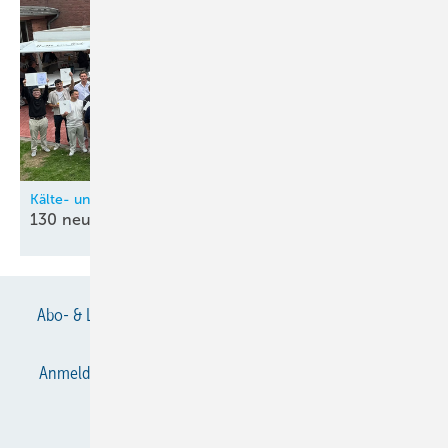
Kälte- und Klimatechnik-Innung Nordrhein (KIN)
130 neue
Kältetechnik-Mechatroniker
Abo- & Leserservice
AGB
Alle Inhalte chronologisch
Anmelden
Anmeldung & Registrierung
Datenschutz
E-Paper
Gentner Verlag
Impressum