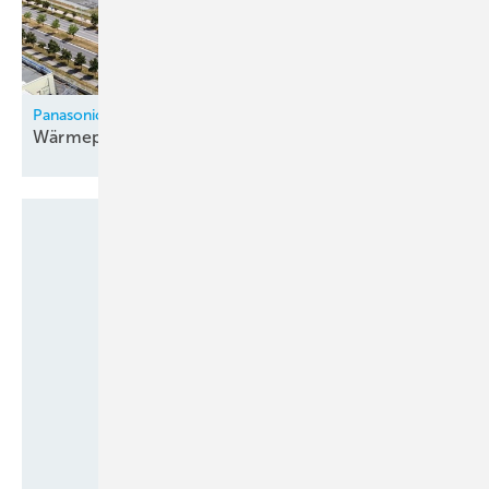
Panasonic
Wärmepumpenfabrik in Tschechien
eröffnet