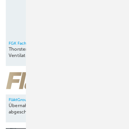
FGK Fachverband Gebäude-Klima e.V.
Thorsten Niklas Vorsitzender der
Ventilatorentausch-Kampagne
FläktGroup
Übernahme durch Samsung Electronics
abgeschlossen