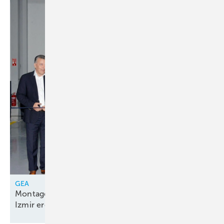
GEA
Montagelinie für Kolbenkompressorenpakete in
Izmir
eröffnet