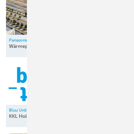
Panasonic
Wärmepumpenfabrik in Tschechien
eröffnet
Bluu Unit
KKL Holding neu in der
Allianz