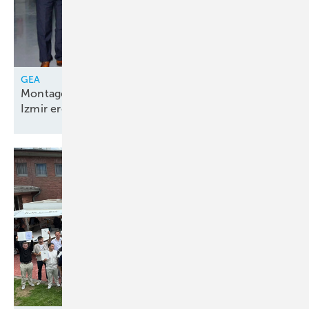
GEA
Montagelinie für Kolbenkompressorenpakete in
Izmir
eröffnet