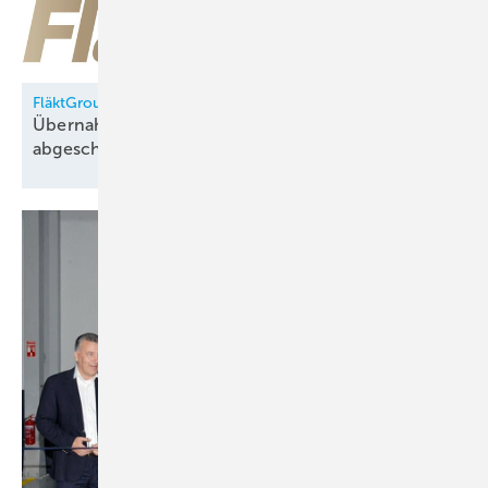
FläktGroup
Übernahme durch Samsung Electronics
abgeschlossen