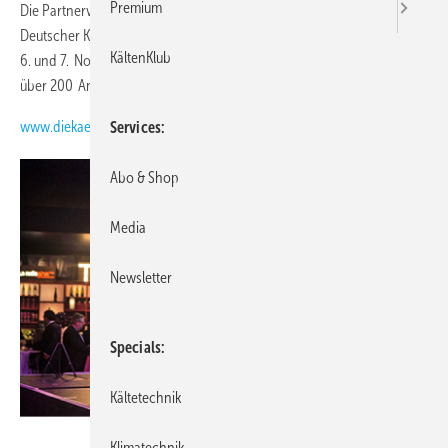
Premium
Die Partnerverbände Deutsches Tiefkühlinstitut (dti) und Verband
Deutscher Kühlhäuser und Kühllogistik-Unternehmen (VDKL) luden am
KältenKlub
6. und 7. November 2018 zum 14. Kälteforum nach Dresden ein. Mit
über 200 Anmeldungen wurde ein neuer Teilnehmerrekord erreicht.
www.diekaelte.de/gentner.dll/PL_102988_848324
Services
Abo & Shop
Media
Newsletter
Specials
Kältetechnik
Kristian Barten/BTGA
Klimatechnik