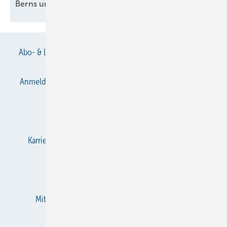
Berns und Zygan neu in der
Geschäftsleitung
Abo- & Leserservice
AGB
Alle Inhalte chronologisch
Anmelden
Anmeldung & Registrierung
Datenschutz
E-Paper
Gentner Verlag
Impressum
Karriere bei Gentner
KältenKlub
KK abonnieren
Team
Mediaservice
Mitgliedschaften und Engagement
Newsletter