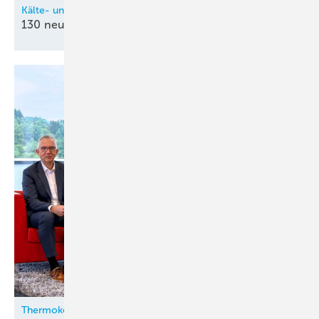
Kälte- und Klimatechnik-Innung Nordrhein (KIN)
130 neue
Kältetechnik-Mechatroniker
Thermokon