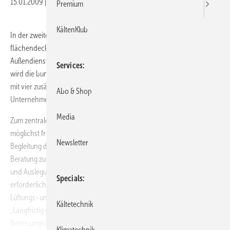
15.01.2009
|
Veröffentlicht in
Ausgabe 01-2009
Premium
KältenKlub
In der zweiten Jahreshälfte 2008 hat Emco Klima sein
flächendeckendes Vertriebsnetz weiter aus­gebaut. Neben zwei neuen
Außendienstmit­arbeitern, die ausgeschiedene Fachkräfte ersetzen,
Services
wird die bundesweit agierende Vertriebsmannschaft darüber hinaus
mit vier zusätzlichen Mitarbeitern verstärkt. Damit reagiere das ­
Abo & Shop
Unternehmen auf die fortwährend wachsende Nachfrage.
Media
Zum zentralen Aufgabengebiet aller neuen ­Mitarbeiter zählt die
möglichst frühzeitige, systematische Unterstützung und dauerhafte
Newsletter
Begleitung der Projektpartner. Das Servicespektrum reicht von der
Beratung zu Design- und Kom­fortanforderungen über die Berechnung
und Auslegung des Komplettsystems inklusive Erstellung der
Specials
erforderlichen Leistungsverzeichnisse bis hin zur Abstimmung aller
Lüftungs- und Klima­komponenten mit den relevanten Gewerken.
Kältetechnik
„Langfristig gesehen möchten wir mit einer gezielten Optimierung der
Betreuungsqualität eine weitere Stärkung des Vertrauens in unsere
Klimatechnik