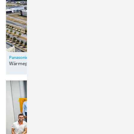
Panasonic
Wärmepumpenfabrik in Tschechien
eröffnet