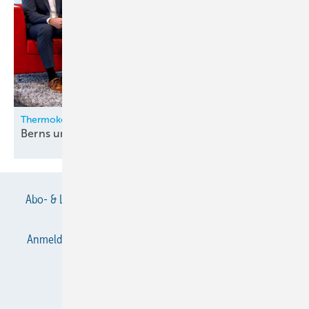
Thermokon
Berns und Zygan neu in der
Geschäftsleitung
Abo- & Leserservice
AGB
Alle Inhalte chronologisch
Anmelden
Anmeldung & Registrierung
Datenschutz
E-Paper
Gentner Verlag
Impressum