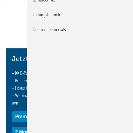
Produkte, ­Technologien und Problemlösungskompetenz erreichen
und damit den nachhaltigen ­Ausbau der Marktposition forcieren“, so
Lüftungstechnik
Wolfgang Hoffschröer, Vertriebsleiter bei Emco Klima, über die
strategische Zielrichtung des Vertriebsausbaus.
Dossiers & Specials
https://www.emco.de/
Jetzt weiterlesen und profitieren.
+ KK E-Paper-Ausgabe – jeden Monat neu
+ Kostenfreien Zugang zu unserem Online-Archiv
+ Fokus KK: Sonderhefte (PDF)
+ Webinare und Veranstaltungen mit Rabatten
uvm.
Premium Mitgliedschaft
2 Monate kostenlos testen