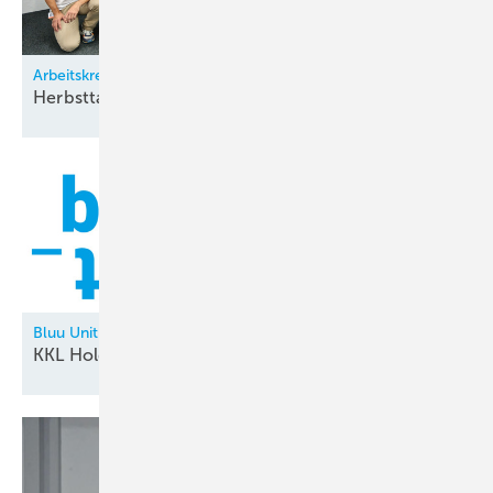
Arbeitskreis Klimatechnik
Herbsttagung bei
Zürich
Bluu Unit
KKL Holding neu in der
Allianz