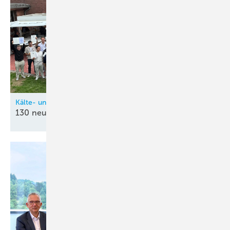
Kälte- und Klimatechnik-Innung Nordrhein (KIN)
130 neue
Kältetechnik-Mechatroniker