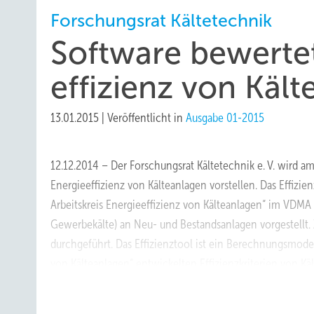
Forschungsrat Kältetechnik
Software bewertet
effizienz von Käl
13.01.2015
|
Veröffentlicht in
Ausgabe 01-2015
12.12.2014 – Der Forschungsrat Kältetechnik e. V. wird a
Energieeffizienz von Kälteanlagen vorstellen. Das Effi
Arbeitskreis Energieeffizienz von Kälteanlagen“ im VDMA
Gewerbekälte) an Neu- und Bestandsanlagen vorgestell
durchgeführt. Das Effizienztool ist ein Berechnungsmode
von Kälteanlagen“ entwickelten Effizienzkriterien von 
https://www.fkt.com/home/