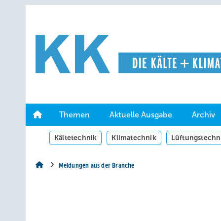
Springe
Springe
Springe
auf
auf
auf
Hauptinhalt
Hauptmenü
SiteSearch
Themen
Aktuelle Ausgabe
Archiv
Kältetechnik
Klimatechnik
Lüftungstechn
Meldungen aus der Branche