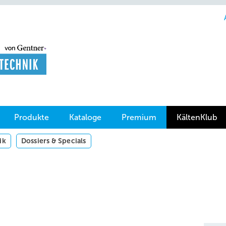
Produkte
Kataloge
Premium
KältenKlub
ik
Dossiers & Specials