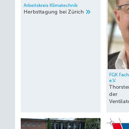
Arbeitskreis Klimatechnik
Herbsttagung bei
Zürich
FGK Fac
e.V.
Thorste
der
Ventil