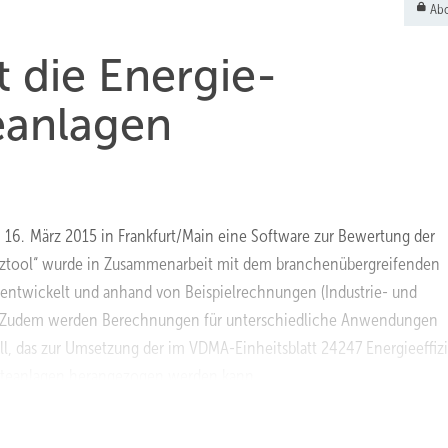
Abo
 die Energie-
teanlagen
m 16. März 2015 in Frankfurt/Main eine Software zur Bewertung der
zienztool“ wurde in Zusammenarbeit mit dem branchenübergreifenden
 entwickelt und anhand von Beispielrechnungen (Industrie- und
t. Zudem werden Berechnungen für unterschiedliche Anwendungen
ll, das zur Umsetzung der im VDMA-Einheitsblatt 24247 Energieeffiz
Kälteanlagen herangezogen werden kann.