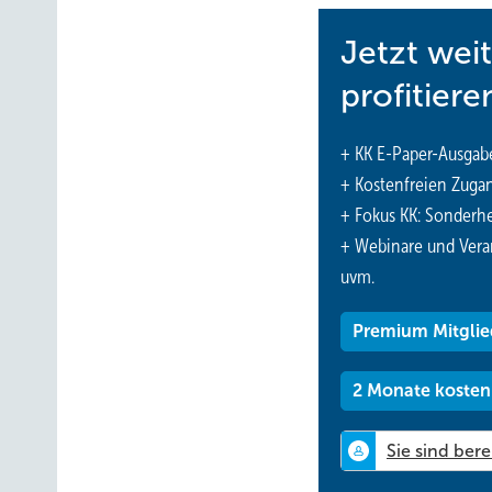
Jetzt wei
profitiere
+ KK E-Paper-Ausgab
+ Kostenfreien Zuga
+ Fokus KK: Sonderhe
+ Webinare und Vera
uvm.
Premium Mitglie
2 Monate kosten