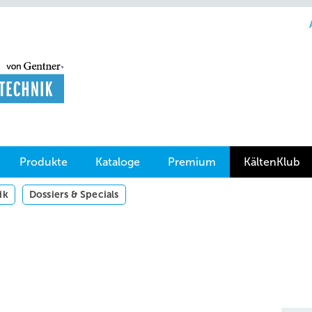
Produkte
Kataloge
Premium
KältenKlub
ik
Dossiers & Specials