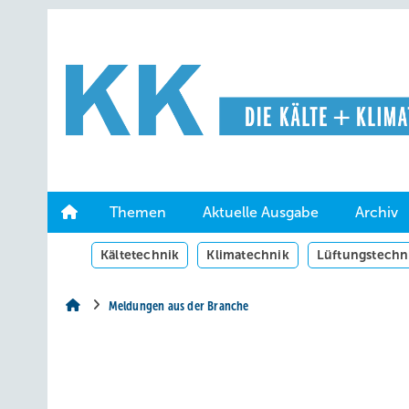
Springe
Springe
Springe
auf
auf
auf
Hauptinhalt
Hauptmenü
SiteSearch
Themen
Aktuelle Ausgabe
Archiv
Kältetechnik
Klimatechnik
Lüftungstechn
Meldungen aus der Branche