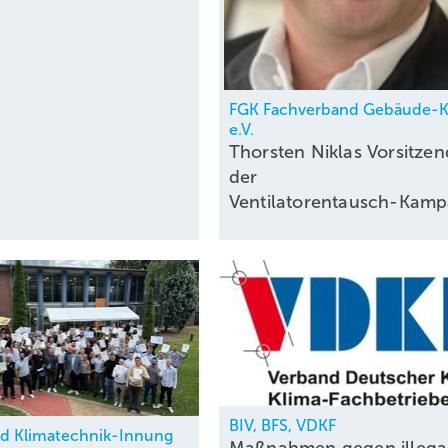
FGK Fachverband Gebäude-K
e.V.
Thorsten Niklas Vorsitzen
der
Ventilatorentausch-Kam
BIV, BFS, VDKF
nd Klimatechnik-Innung
Maßnahmen gegen illega