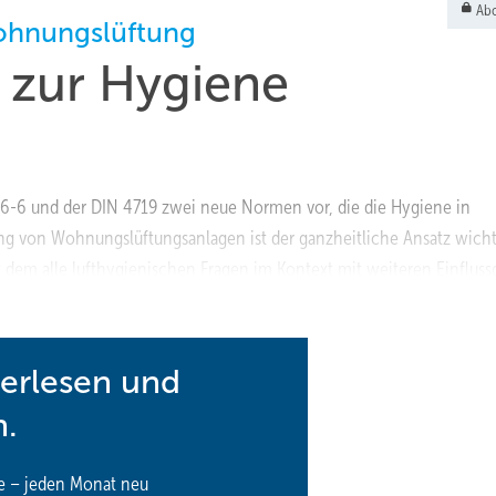
Abo
Wohnungslüftung
 zur Hygiene
946-6 und der DIN 4719 zwei neue Normen vor, die die Hygiene in
g von Wohnungslüftungsanlagen ist der ganzheitliche Ansatz wicht
t dem alle lufthygienischen Fragen im Kontext mit weiteren Einflus
www.fgk.de/
terlesen und
n.
e – jeden Monat neu