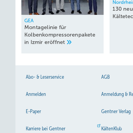
Nordrhei
130 ne
Kältete
GEA
Montagelinie für
Kolbenkompressorenpakete
in Izmir
eröffnet
Abo- & Leserservice
AGB
Anmelden
Anmeldung & Re
E-Paper
Gentner Verlag
Karriere bei Gentner
KältenKlub