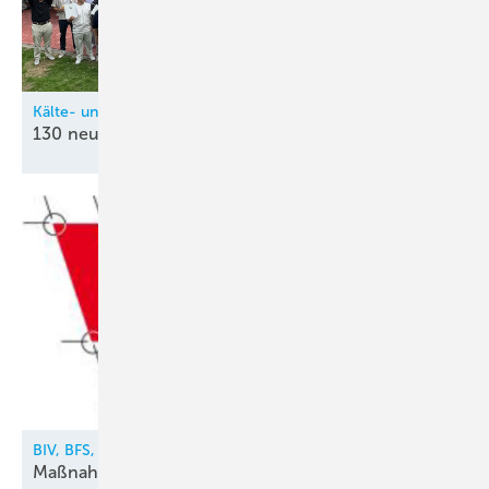
Kälte- und Klimatechnik-Innung Nordrhein (KIN)
130 neue
Kältetechnik-Mechatroniker
BIV, BFS, VDKF
Maßnahmen gegen illegalen Kältemittelhandel