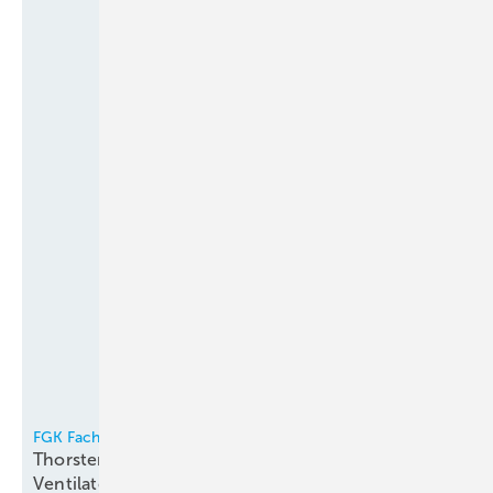
FGK Fachverband Gebäude-Klima e.V.
Thorsten Niklas Vorsitzender der
Ventilatorentausch-Kampagne