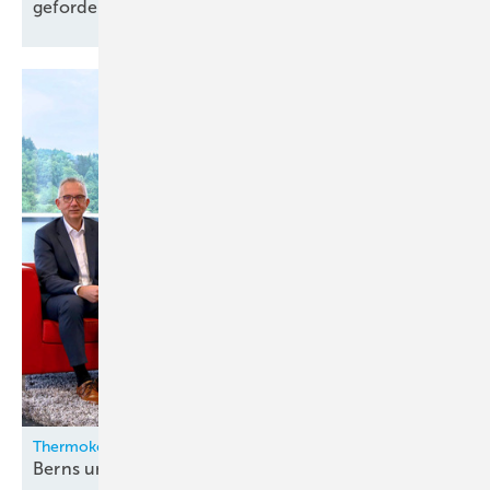
gefordert
Thermokon
Berns und Zygan neu in der
Geschäftsleitung