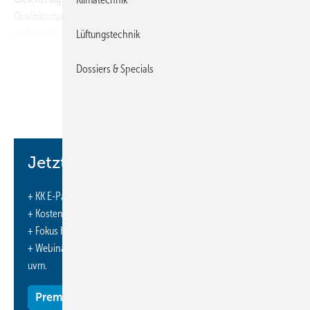
Qualitätsstandards umgesetzt und in neue Maschinen investiert: Unter
anderem können die Mitarbeiter jetzt in einem modernen
Lüftungstechnik
Bearbeitungszentrum präziser und schneller Schlüsselkomponenten
wie das Kurbelgehäuse herstellen. Deren Qualität überprüft eine neu
Dossiers & Specials
angeschaffte, hochpräzise 3D-Koordinaten-Messmaschine.
http://www.gea.com
Jetzt weiterlesen und profitieren.
+ KK E-Paper-Ausgabe – jeden Monat neu
+ Kostenfreien Zugang zu unserem Online-Archiv
+ Fokus KK: Sonderhefte (PDF)
+ Webinare und Veranstaltungen mit Rabatten
uvm.
Premium Mitgliedschaft