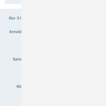
Abo- & Leserservice
AGB
Alle Inhalte chronologisch
Anmelden
Anmeldung & Registrierung
Datenschutz
E-Paper
Gentner Verlag
Impressum
Karriere bei Gentner
KältenKlub
KK abonnieren
Team
Mediaservice
Mitgliedschaften und Engagement
Newsletter
RSS-Feed
Privacy Manager