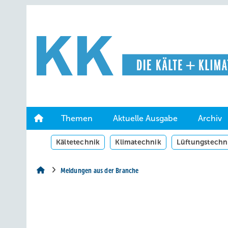
Springe
Springe
Springe
auf
auf
auf
Hauptinhalt
Hauptmenü
SiteSearch
Themen
Aktuelle Ausgabe
Archiv
Kältetechnik
Klimatechnik
Lüftungstechn
Meldungen aus der Branche