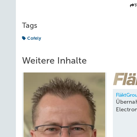
T
Tags
Cofely
Weitere Inhalte
FläktGro
Überna
Electro