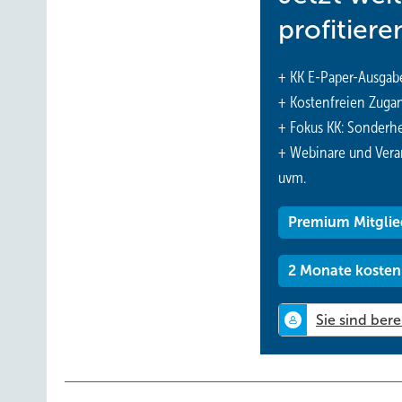
profitiere
+ KK E-Paper-Ausgab
+ Kostenfreien Zuga
+ Fokus KK: Sonderhe
+ Webinare und Vera
uvm.
Premium Mitglie
2 Monate kosten