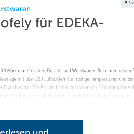
Abo
urstwaren
ofely für EDEKA-
00 Märkte mit frischen Fleisch- und Wurstwaren. Bei einem neuen 
eanlage mit über 200 Luftkühlern für frostige Temperaturen und da
s Brauchwasser. Das Projekt beinhaltet neben der Errichtung der An
. Im Sommer 2011 soll der Betrieb der EDEKA Südwest Fleisch, der 
n.
http://www.cofely.de
terlesen und