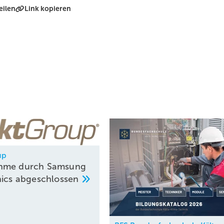
eilen
Link kopieren
up
hme durch Samsung
nics
abgeschlossen