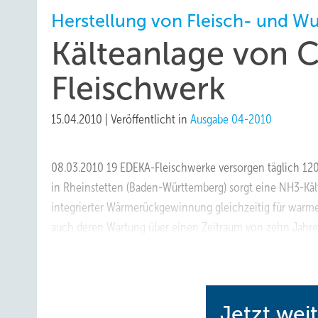
Herstellung von Fleisch- und W
Kälteanlage von C
Fleischwerk
15.04.2010
|
Veröffentlicht in
Ausgabe 04-2010
08.03.2010 19 EDEKA-Fleischwerke versorgen täglich 120
in Rheinstetten (Baden-Württemberg) sorgt eine NH3-Kält
integrierter Wärmerückgewinnung gleichzeitig für warme
auch deren Wartung über einen Zeitraum von zehn Jahren
modernsten in Europa gehört, die Produktion aufnehme
Jetzt wei