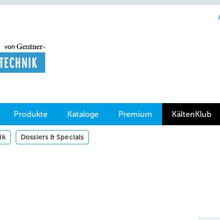
Produkte
Kataloge
Premium
KältenKlub
ik
Dossiers & Specials