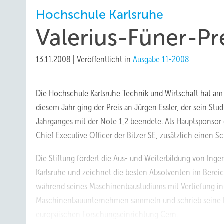
Hochschule Karlsruhe
Valerius-Füner-Pre
13.11.2008
|
Veröffentlicht in
Ausgabe 11-2008
Die Hochschule Karlsruhe Technik und Wirtschaft hat am B
diesem Jahr ging der Preis an Jürgen Essler, der sein St
Jahrganges mit der Note 1,2 beendete. Als Hauptsponsor d
Chief Executive Officer der Bitzer SE, zusätzlich einen 
Die Stiftung fördert die Aus- und Weiterbildung von Ing
Karlsruhe und zeichnet die besten Absolventen im Bereich 
während seines Maschinenbaustudiums mit Vertiefung in
Maschinenbauunternehmen sammeln und schrieb seine Di
europäischen Forschungseinrichtung Cern.