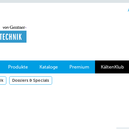
Produkte
Kataloge
Premium
KältenKlub
ik
Dossiers & Specials