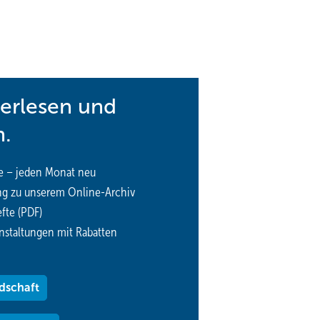
 An der Technischen Universität Dresden hat Alleingesellschafter Scha
pressortechnik eingerichtet.
http://www.hs-karlsruhe.de
-
terlesen und
n.
e – jeden Monat neu
ng zu unserem Online-Archiv
fte (PDF)
nstaltungen mit Rabatten
dschaft