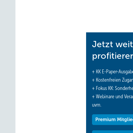
Bitzer unterstützt nicht nur die Valerius-Füner-Stiftung.
zusätzlich eine Stiftungsprofessur für die Kälte- und Kom
Jetzt wei
profitiere
+ KK E-Paper-Ausgab
+ Kostenfreien Zuga
+ Fokus KK: Sonderhe
+ Webinare und Vera
uvm.
Premium Mitglie