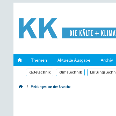
Springe
Springe
Springe
auf
auf
auf
Hauptinhalt
Hauptmenü
SiteSearch
Themen
Aktuelle Ausgabe
Archiv
Kältetechnik
Klimatechnik
Lüftungstechn
Meldungen aus der Branche