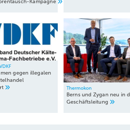
atorentausch-Kampagne
, VDKF
men gegen illegalen
ttelhandel
rt
Thermokon
Berns und Zygan neu in d
Geschäftsleitung