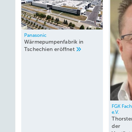
Panasonic
Wärmepumpenfabrik in
Tschechien
eröffnet
FGK Fac
e.V.
Thorste
der