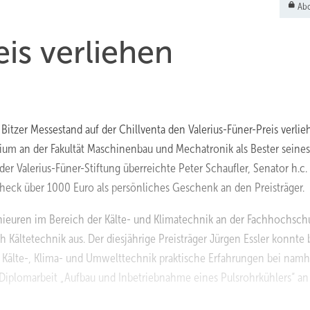
Abo
is verliehen
itzer Messestand auf der Chillventa den Valerius-Füner-Preis verlie
udium an der Fakultät Maschinenbau und Mechatronik als Bester seines
er Valerius-Füner-Stiftung überreichte Peter Schaufler, Senator h.c.
Scheck über 1000 Euro als persönliches Geschenk an den Preisträger.
enieuren im Bereich der Kälte- und Klimatechnik an der Fachhochsch
Kältetechnik aus. Der diesjährige Preisträger Jürgen Essler konnte 
 Kälte-, Klima- und Umwelttechnik praktische Erfahrungen bei namh
plomarbeit „Aufbau und Inbetriebnahme eines Pulsrohrkühlers“ an