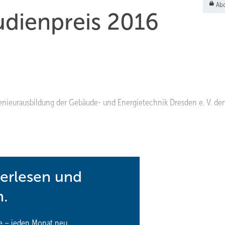
Abo
dienpreis 2016
enieurausbildung der Gebäude- und Energietechnik Dresden e. V. de
terlesen und
n.
e – jeden Monat neu