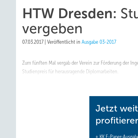
HTW Dresden:
Stu
vergeben
07.03.2017
|
Veröffentlicht in
Ausgabe 03-2017
Zum fünften Mal vergab der Verein zur Förderung der Ing
Studienpreis für herausragende Diplomarbeiten.
www.diekaelte.de/gentner.dll/PL_102988_748974
Jetzt wei
profitiere
+ KK E-Paper-Ausgab