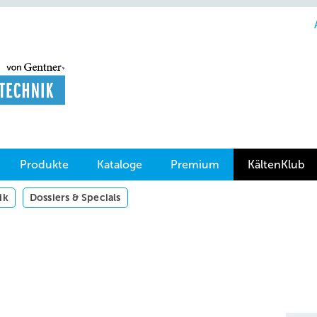
Produkte
Kataloge
Premium
KältenKlub
ik
Dossiers & Specials