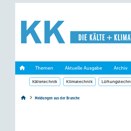
Springe
Springe
Springe
auf
auf
auf
Hauptinhalt
Hauptmenü
SiteSearch
Themen
Aktuelle Ausgabe
Archiv
Kältetechnik
Klimatechnik
Lüftungstechn
Meldungen aus der Branche