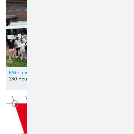
Kälte- und Klimatechnik-Innung Nordrhein (KIN)
130 neue
Kältetechnik-Mechatroniker