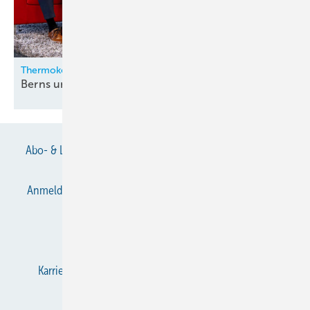
Thermokon
Berns und Zygan neu in der
Geschäftsleitung
Abo- & Leserservice
AGB
Alle Inhalte chronologisch
Anmelden
Anmeldung & Registrierung
Datenschutz
E-Paper
Gentner Verlag
Impressum
Karriere bei Gentner
KältenKlub
KK abonnieren