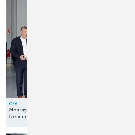
GEA
Montagelinie für Kolbenkompressorenpakete in
Izmir
eröffnet