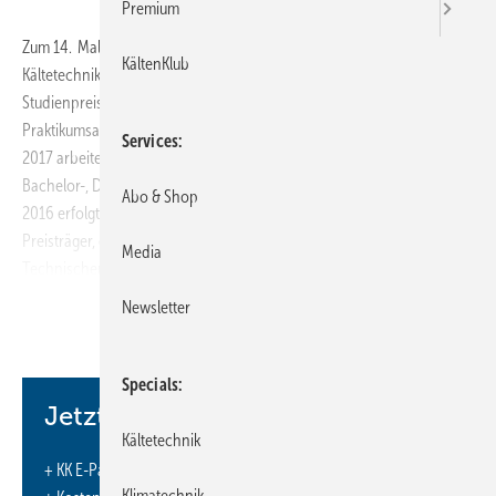
Premium
Zum 14. Mal vergab der Verein zur Förderung der Luft- und
KältenKlub
Kältetechnik e. V. als Gesellschafter der ILK gGmbH den jährlichen
Studienpreis für herausragende Diplom-, Bachelor- und
Praktikumsarbeiten, die am ILK erarbeitet und betreut wurden. Im Jahr
Services
2017 arbeiteten 56 Studenten während des Praktikums und an ihrer
Bachelor-, Diplom- oder Masterarbeit im ILK. Die Auslobung im Herbst
Abo & Shop
2016 erfolgte mit einem Gesamtpreisgeld von 6200 Euro für elf
Preisträger, die sowohl von drei sächsischen Hochschulen, der
Media
Technischen Hochschule Nürnberg, Hochschule Erfurt und der
Wroclaw University kommen.
Newsletter
www.diekaelte.de/Gentner.dll/PL_102988_798921
Specials
Jetzt weiterlesen und profitieren.
Kältetechnik
+ KK E-Paper-Ausgabe – jeden Monat neu
Klimatechnik