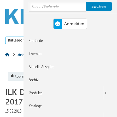
Springe
Springe
Springe
Search
auf
auf
auf
Hauptinhalt
Hauptmenü
SiteSearch
MENÜ
Kältetechnik
Klimatechnik
Lüftungstechnik
Dossi
Startseite
Themen
Meldungen aus der Branche
Aktuelle Ausgabe
Abo-Inhalt
Archiv
ILK Dresden:
Studienpreise
Produkte
2017 verliehen
Kataloge
13.02.2018
|
Veröffentlicht in
Ausgabe 02-2018