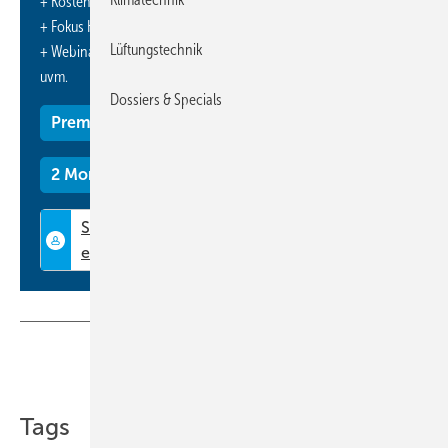
+ Kostenfreien Zugang zu unserem Online-Archiv
+ Fokus KK: Sonderhefte (PDF)
Lüftungstechnik
+ Webinare und Veranstaltungen mit Rabatten
uvm.
Dossiers & Specials
Premium Mitgliedschaft
2 Monate kostenlos testen
Teilen
Link kopieren
Tags