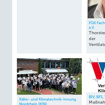
FGK Fac
e.V.
Thorste
der
Ventil
BIV, BFS
Kälte- und Klimatechnik-Innung
Maßnah
Nordrhein (KIN)