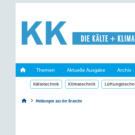
Springe
Springe
Springe
auf
auf
auf
Hauptinhalt
Hauptmenü
SiteSearch
Themen
Aktuelle Ausgabe
Archiv
Kältetechnik
Klimatechnik
Lüftungstechn
Meldungen aus der Branche