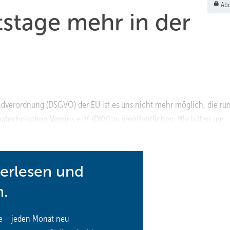
Abo
stage mehr in der
verordnung (DSGVO) der EU ist es uns nicht mehr möglich, die ru
atechnischen Vereins e. V. (DKV) zu veröffentlichen. Wir bitten um
terlesen und
n.
e – jeden Monat neu