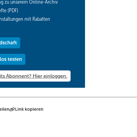
ng zu unserem Online-Archiv
fte (PDF)
nstaltungen mit Rabatten
dschaft
los testen
eilen
Link kopieren