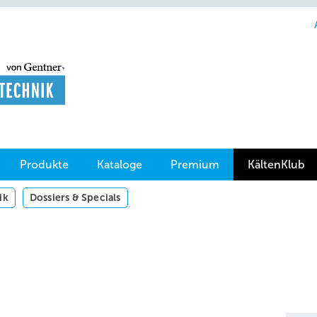
Produkte
Kataloge
Premium
KältenKlub
ik
Dossiers & Specials