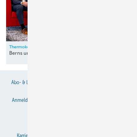
Thermokon
Berns und Zygan neu in der
Geschäftsleitung
Abo- & Leserservice
AGB
Alle Inhalte chronologisch
Anmelden
Anmeldung & Registrierung
Datenschutz
E-Paper
Gentner Verlag
Impressum
Karriere bei Gentner
KältenKlub
KK abonnieren