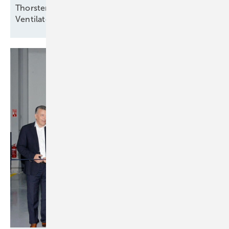
Thorsten Niklas Vorsitzender der
Ventilatorentausch-Kampagne