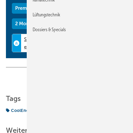
Premium Mitgliedschaft
Lüftungstechnik
2 Monate kostenlos testen
Dossiers & Specials
Teilen
Link kopieren
Tags
CoolEnergy
Weitere Inhalte