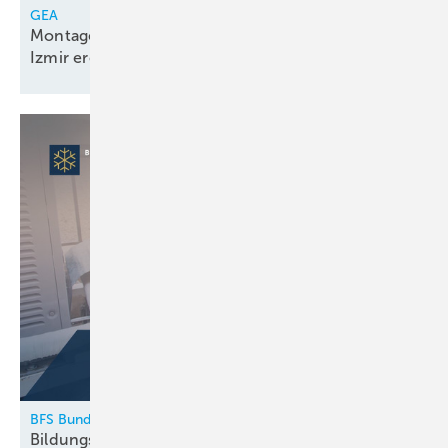
GEA
Montagelinie für Kolbenkompressorenpakete in
Izmir
eröffnet
BFS Bundesfachschule Kälte-Klima-Technik
Bildungskatalog 2026
erschienen