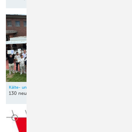
Kälte- und Klimatechnik-Innung Nordrhein (KIN)
130 neue
Kältetechnik-Mechatroniker