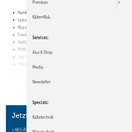
Premium
Hamburg: 12. Januar 2011
KältenKlub
Leipzig: 13. Januar 2011
Wuppertal: 26. Januar 2011
Frankfurt: 27. Januar 2011
Services
Stuttgart: 09. Februar 2011
M체nchen/Feldkirchen: 10. Februar 2011
Abo & Shop
Linz (A): 01. M채rz 2011
Olten (CH): 03. M채rz 2011
Media
Anmeldungen f체r die nachmittags stattfindenden, kostenlosen
Newsletter
Veranstaltungen unter
http://www.info-tour.de
Specials
Jetzt weiterlesen und profitieren.
Kältetechnik
+ KK E-Paper-Ausgabe – jeden Monat neu
Klimatechnik