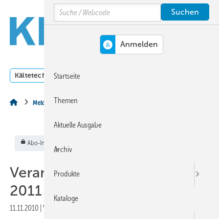
Springe
Springe
Springe
Search
auf
auf
auf
Hauptinhalt
Hauptmenü
SiteSearch
MENÜ
Kältetechnik
Klimatechnik
Lüftungstechnik
Dossi
Startseite
Themen
Meldungen aus der Branche
Aktuelle Ausgabe
Abo-Inhalt
Archiv
Veranstaltungsorte / Termine
Produkte
2011
Kataloge
11.11.2010
|
Veröffentlicht in
Ausgabe 11-2010