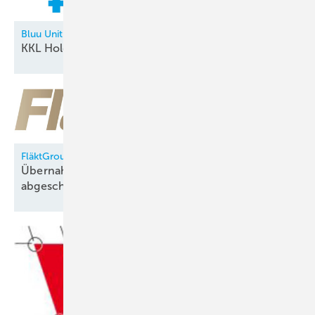
Bluu Unit
KKL Holding neu in der
Allianz
FläktGroup
Übernahme durch Samsung Electronics
abgeschlossen