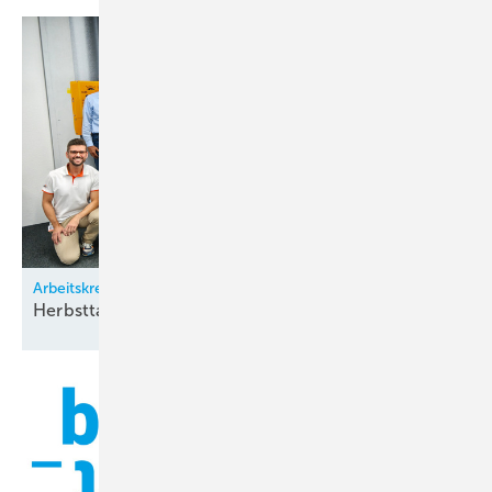
Arbeitskreis Klimatechnik
Herbsttagung bei
Zürich