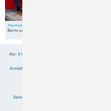
Thermokon
Berns und Zygan neu in der
Geschäftsleitung
Abo- & Leserservice
AGB
Alle Inhalte chronologisch
Anmelden
Anmeldung & Registrierung
Datenschutz
E-Paper
Gentner Verlag
Impressum
Karriere bei Gentner
KältenKlub
KK abonnieren