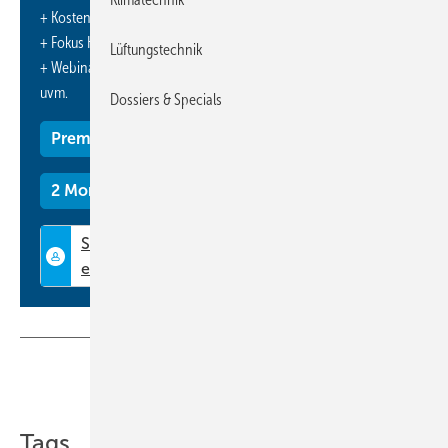
+ Kostenfreien Zugang zu unserem Online-Archiv
+ Fokus KK: Sonderhefte (PDF)
Lüftungstechnik
+ Webinare und Veranstaltungen mit Rabatten
uvm.
Dossiers & Specials
Premium Mitgliedschaft
2 Monate kostenlos testen
Teilen
Link kopieren
Tags