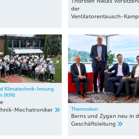
Thorsten Niklas Vorsitzen
der
Ventilatorentausch-Kam
nd Klimatechnik-Innung
n (KIN)
ue
Thermokon
chnik-Mechatroniker
Berns und Zygan neu in d
Geschäftsleitung