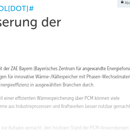
Abo
OL[DOT]#
serung der
t der ZAE Bayern (Bayerisches Zentrum für angewandte Energiefor
gen für innovative Wärme-/Kältespeicher mit Phasen-Wechselmateri
Energieeffizienz in ausgewählten Branchen durch.
Mit einer effizienten Wärmespeicherung über PCM können viele
me aus Industrieprozessen und Kraftwerken besser nutzbar gemach
ch zur Aufgabe gemacht, den heutigen Stand der PCM-Anwendungen