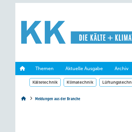
Springe
Springe
Springe
auf
auf
auf
Hauptinhalt
Hauptmenü
SiteSearch
Themen
Aktuelle Ausgabe
Archiv
Kältetechnik
Klimatechnik
Lüftungstechn
Meldungen aus der Branche