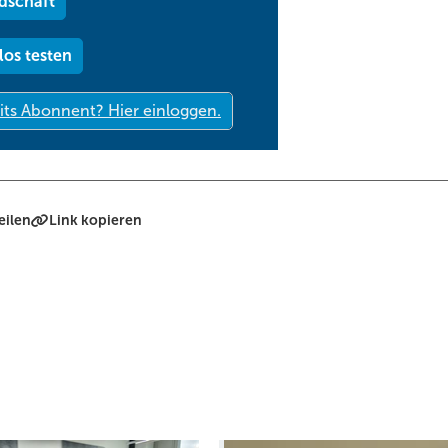
dschaft
los testen
eilen
Link kopieren