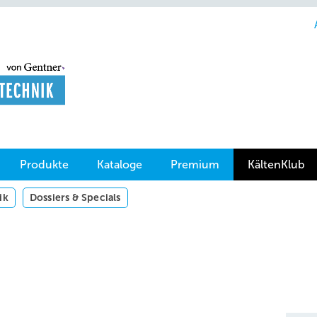
Produkte
Kataloge
Premium
KältenKlub
ik
Dossiers & Specials