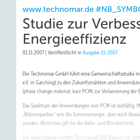
www.technomar.de #NB_SYMB
Studie zur Verbes
Energieeffizienz
01.11.2007
|
Veröffentlicht in
Ausgabe 11-2007
Die Technomar GmbH führt eine Gemeinschaftsstudie mi
e.V. in Garching) zu den Zukunftsmärkten und Anwendun
(phase change material, kurz PCM) zur Verbesserung der 
Das Spektrum der Anwendungen von PCM ist vielfältig. 
„Wärmequellen“ wie die Sonnenenergie, aber auch Abwär
werden. Ähnliches gilt für die Kälte- und Klimatechnik.
Die Arbeitsgemeinschaft Technomar/ZAE Bayern hat si