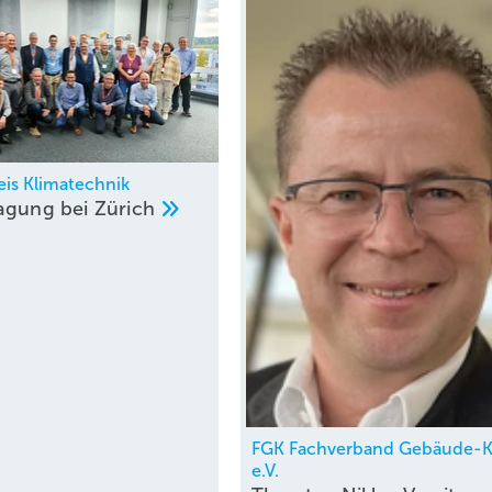
eis Klimatechnik
agung bei
Zürich
FGK Fachverband Gebäude-K
e.V.