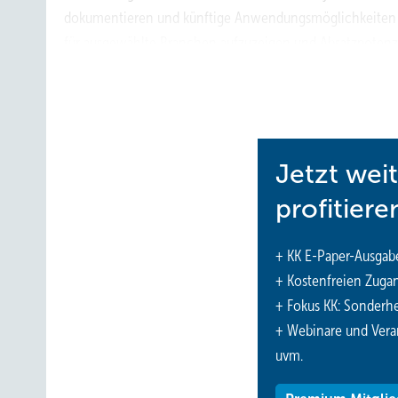
dokumentieren und künftige Anwendungsmöglichkeiten
für ausgewählte Branchen aufzuzeigen und Absatzpotenzi
Nähere Informationen zur Teilnahme an der genannten S
oder unter
http://www.technomar.de/studien/pcm20
Jetzt wei
profitiere
+ KK E-Paper-Ausgab
+ Kostenfreien Zuga
+ Fokus KK: Sonderhe
+ Webinare und Vera
uvm.