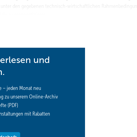
 unter den gegebenen technisch-wirtschaftlichen Rahmenbedingu
ale zu prognostizieren.
tudie erhalten Sie bei der Technomar GmbH, Telefon (0 89) 41 94 1
07.html
terlesen und
n.
e – jeden Monat neu
ng zu unserem Online-Archiv
fte (PDF)
nstaltungen mit Rabatten