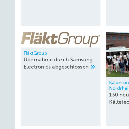
FläktGroup
Übernahme durch Samsung
Electronics
abgeschlossen
Kälte- u
Nordrhei
130 ne
Kältete