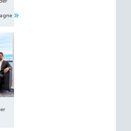
der
pagne
er