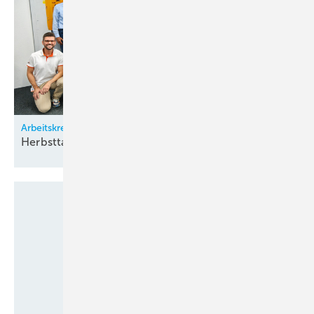
Arbeitskreis Klimatechnik
Herbsttagung bei
Zürich