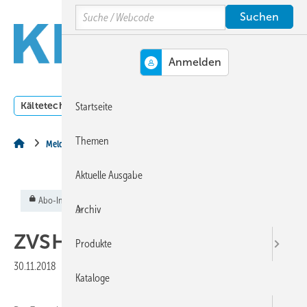
Springe
Springe
Springe
Search
auf
auf
auf
Hauptinhalt
Hauptmenü
SiteSearch
MENÜ
Kältetechnik
Klimatechnik
Lüftungstechnik
Dossi
Startseite
Themen
Meldungen aus der Branche
Aktuelle Ausgabe
Abo-Inhalt
Archiv
ZVSHK:
Kollege gesucht
Produkte
30.11.2018
Kataloge