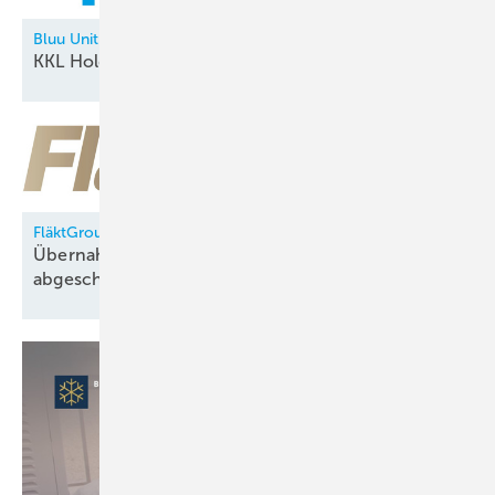
Bluu Unit
KKL Holding neu in der
Allianz
FläktGroup
Übernahme durch Samsung Electronics
abgeschlossen