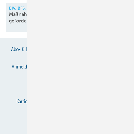
BIV, BFS, VDKF
Maßnahmen gegen illegalen Kältemittelhandel
gefordert
Abo- & Leserservice
AGB
Alle Inhalte chronologisch
Anmelden
Anmeldung & Registrierung
Datenschutz
E-Paper
Gentner Verlag
Impressum
Karriere bei Gentner
KältenKlub
KK abonnieren
Team
Mediaservice