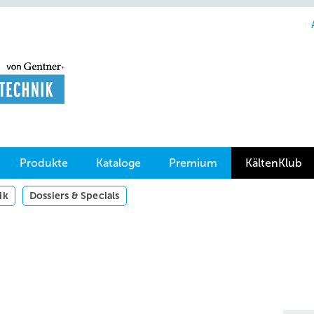
Produkte
Kataloge
Premium
KältenKlub
ik
Dossiers & Specials