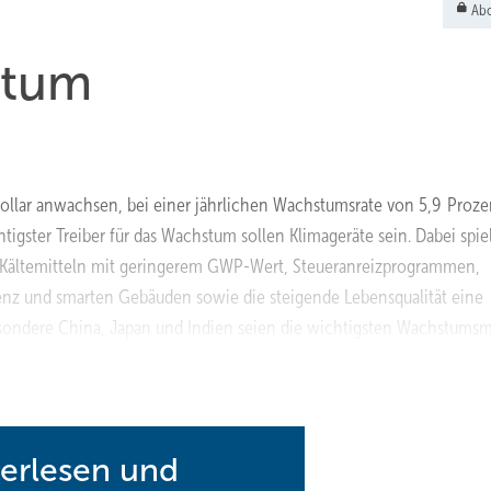
Abo
stum
Dollar anwachsen, bei einer jährlichen Wachstumsrate von 5,9 Proze
tigster Treiber für das Wachstum sollen Klimageräte sein. Dabei spie
, Kältemitteln mit geringerem GWP-Wert, Steueranreizprogrammen,
enz und smarten Gebäuden sowie die steigende Lebensqualität eine
esondere China, Japan und Indien seien die wichtigsten Wachstumsm
eicht und die Rahmenbedingungen, beispielsweise Regierungsmaßnah
f die Einführung von HLKK-Systemen.
www.achrnews.com
terlesen und