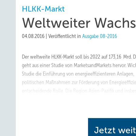
HLKK-Markt
Weltweiter Wach
04.08.2016
|
Veröffentlicht in
Ausgabe 08-2016
Der weltweite HLKK-Markt soll bis 2022 auf 173,16 Mrd. 
geht aus einer Studie von MarketsandMarkets hervor. Wich
Studie die Einführung von energieeffizienteren Anlagen
politischen Maßnahmen zur Förderung von Energieeffizi
entscheidende Rolle. Die Region Asien-Pazifik und insb
Dort habe der Markt bereits eine attraktive Größe err
Verbandsarbeit, seien besonders günstig im Hinblick au
Jetzt wei