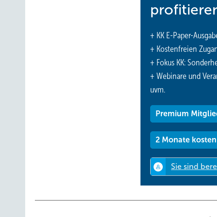
profitiere
+ KK E-Paper-Ausgab
+ Kostenfreien Zuga
+ Fokus KK: Sonderhe
+ Webinare und Vera
uvm.
Premium Mitglie
2 Monate kosten