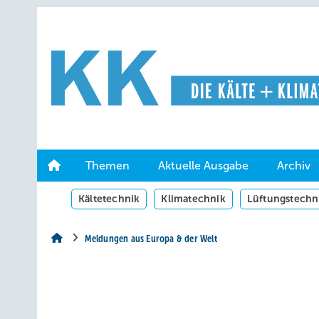
Springe
Springe
Springe
auf
auf
auf
Hauptinhalt
Hauptmenü
SiteSearch
Themen
Aktuelle Ausgabe
Archiv
Kältetechnik
Klimatechnik
Lüftungstechn
Meldungen aus Europa & der Welt