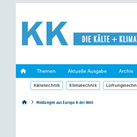
Springe
Springe
Springe
auf
auf
auf
Hauptinhalt
Hauptmenü
SiteSearch
Themen
Aktuelle Ausgabe
Archiv
Kältetechnik
Klimatechnik
Lüftungstechn
Meldungen aus Europa & der Welt