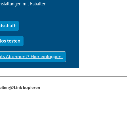
nstaltungen mit Rabatten
dschaft
los testen
eilen
Link kopieren