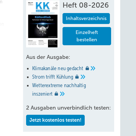
im
Heft 08-2026
Inhaltsverzeichnis
en
tere
Einzelheft
bestellen
en
nter
Aus der Ausgabe:
 auf
Klimakanäle neu
gedacht
rg
Strom trifft
Kühlung
Wetterextreme nachhaltig
inszeniert
2 Ausgaben unverbindlich testen:
Jetzt kostenlos testen!