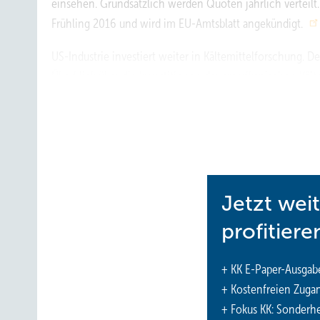
einsehen. Grundsätzlich werden Quoten jährlich verteilt
Frühling 2016 und wird im EU-Amtsblatt angekündigt.
US-Industrie investiert weiter in Kältemittelforschung.
De
Überblick über die Investitionen der amerikanischen Kält
hatte sich 2014 dazu verpflichtet, innerhalb der nächste
Yurek informierte darüber, dass die Industrie 2015 über 
Technologien mit niedrigem Treibhauspotenzial investie
dem Programm, kombiniert mit umfangreichen Testprogram
Forschungsprojekt mit dem Ziel, die Kältemittel der näch
Jetzt wei
profitiere
+ KK E-Paper-Ausgab
+ Kostenfreien Zuga
+ Fokus KK: Sonderhe