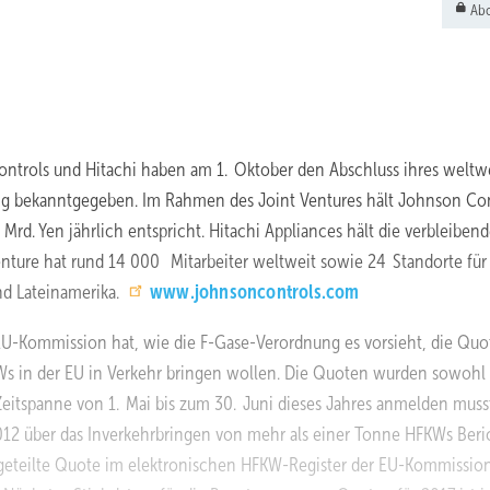
Abo
ntrols und Hitachi haben am 1. Oktober den Abschluss ihres weltw
ing bekanntgegeben. Im Rahmen des Joint Ventures hält Johnson Co
rd. Yen jährlich entspricht. Hitachi Appliances hält die verbleibe
ture hat rund 14 000 Mitarbeiter weltweit sowie 24 Standorte für
nd Lateinamerika.
www.johnsoncontrols.com
EU-Kommission hat, wie die F-Gase-Verordnung es vorsieht, die Quo
s in der EU in Verkehr bringen wollen. Die Quoten wurden sowohl
Zeitspanne von 1. Mai bis zum 30. Juni dieses Jahres anmelden musst
2012 über das Inverkehrbringen von mehr als einer Tonne HFKWs Beri
geteilte Quote im elektronischen HFKW-Register der EU-Kommissio