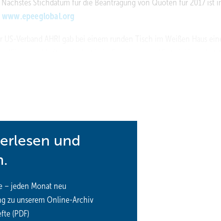
. Nächstes Stichdatum für die Beantragung von Quoten für 2017 ist 
www.epeeglobal.org
r US-Verband AHRI gab bei einem runden Tisch im Weißen Haus ein
e-, Klima- und Lüftungsindustrie in Forschung und Entwicklung. Letz
n zehn Jahre 5 Mrd. US-Dollar zu investieren. Geschäftsführer Steph
255 Mio. US-Dollar in die Entwicklung und Vermarktung energieeffizie
rt habe. Auch für die Zukunft stünden entsprechende Entwicklungen
men. Er bezog sich dabei auf ein auf vier Jahre angelegtes
sten Generation zu identifizieren und zu testen.
www.ahrinet.o
terlesen und
n.
e – jeden Monat neu
ng zu unserem Online-Archiv
fte (PDF)