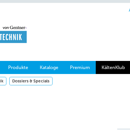
Produkte
Kataloge
Premium
KältenKlub
ik
Dossiers & Specials