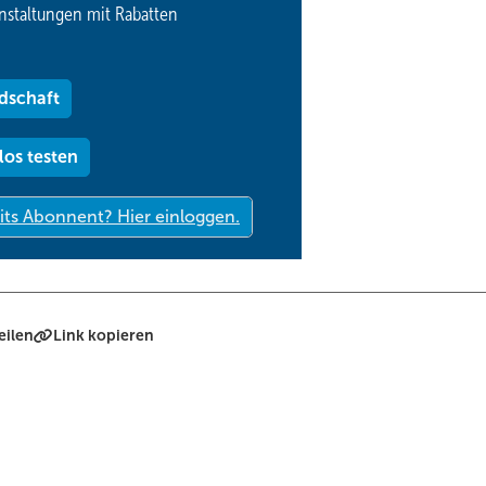
nstaltungen mit Rabatten
dschaft
los testen
eilen
Link kopieren