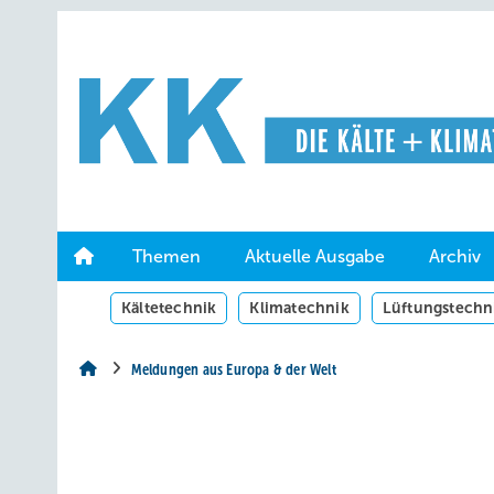
Springe
Springe
Springe
auf
auf
auf
Hauptinhalt
Hauptmenü
SiteSearch
Themen
Aktuelle Ausgabe
Archiv
Kältetechnik
Klimatechnik
Lüftungstechn
Meldungen aus Europa & der Welt