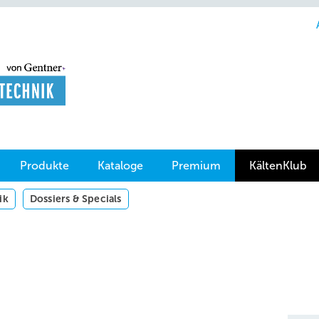
Produkte
Kataloge
Premium
KältenKlub
ik
Dossiers & Specials