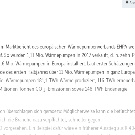
Abo
em Marktbericht des europäischen Wärmepumpenverbands EHPA wei
uf. So wurden 1,11 Mio. Wärmepumpen in 2017 verkauft, d. h. zehn 
,6 Mio. Wärmepumpen in Europa installiert. Laut erster Schätzungen
 Ende des ersten Halbjahres über 11 Mio. Wärmepumpen in ganz Europa
,6 Mio. Wärmepumpen 181,1 TWh Wärme produziert, 116 TWh erneuerb
7 Millionen Tonnen CO
-Emissionen sowie 148 TWh Endenergie
2
ich überschlagen sich geradezu: Möglicherweise kann die befürchte
 die Branche dazu verpflichtet, schneller gegen
vorgesehen. Ein Beispiel dafür wäre ein früherer Ausstieg aus R 40