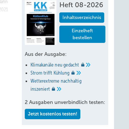
dann
Heft 08-2026
 2021
Inhaltsverzeichnis
cron)
Einzelheft
bestellen
 Steuer
Aus der Ausgabe:
Klimakanäle neu
gedacht
Strom trifft
Kühlung
Wetterextreme nachhaltig
inszeniert
2 Ausgaben unverbindlich testen:
Jetzt kostenlos testen!
ich);