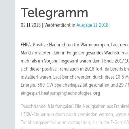
Telegramm
02.11.2018
|
Veröffentlicht in
Ausgabe 11-2018
EHPA: Positive Nachrichten für Wärmepumpen.
Laut neu
Markt im vierten Jahr in Folge ein gesundes Wachstum a
mehr als im Vorjahr. Insgesamt waren damit Ende 2017 10
sich dieser positive Trend auch in 2018 fort, da bereits
installiert waren. Laut Bericht werden durch diese 10
Energie, 369 GW Speicherkapazität geschaffen und 29,
eingespart.heatpumpingtechnologies.
org
Tauschhandel à la française“.
Die Neuigkeiten aus Frankre
HFKW-Steuer nun doch noch vermieden werden, wenn sich
Treibhausgasemissionen vorzugehen, als in der F-Gase-VO 