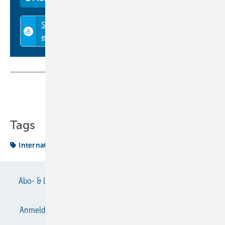
Teilen
Link kopieren
Tags
International News
Raumluftqualität
Abo- & Leserservice
AGB
Alle Inhalte chronologisch
Anmelden
Anmeldung & Registrierung
Datenschutz