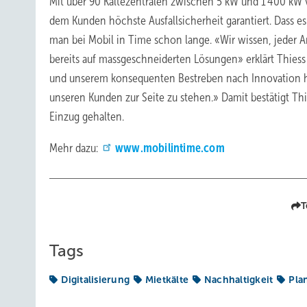
Mit über 90 Kältezentralen zwischen 5 kW und 1'400 kW 
dem Kunden höchste Ausfallsicherheit garantiert. Dass es
man bei Mobil in Time schon lange. «Wir wissen, jeder A
bereits auf massgeschneiderten Lösungen» erklärt Thiess
und unserem konsequenten Bestreben nach Innovation hil
unseren Kunden zur Seite zu stehen.» Damit bestätigt Thi
Einzug gehalten.
Mehr dazu:
www.mobilintime.com
T
Tags
Digitalisierung
Mietkälte
Nachhaltigkeit
Pla