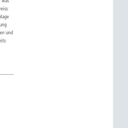
, was
weiss
utage
rung
ten und
eits