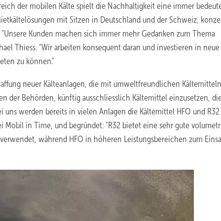
reich der mobilen Kälte spielt die Nachhaltigkeit eine immer bedeu
Mietkältelösungen mit Sitzen in Deutschland und der Schweiz, konzen
gung. "Unsere Kunden machen sich immer mehr Gedanken zum Thema
chael Thiess. "Wir arbeiten konsequent daran und investieren in neue
eten zu können."
haffung neuer Kälteanlagen, die mit umweltfreundlichen Kältemittel
en der Behörden, künftig ausschliesslich Kältemittel einzusetzen, di
i uns werden bereits in vielen Anlagen die Kältemittel HFO und R32
bei Mobil in Time, und begründet: "R32 bietet eine sehr gute volumet
kW verwendet, während HFO in höheren Leistungsbereichen zum Einsa