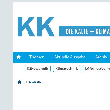
Springe
Springe
Springe
auf
auf
auf
Hauptinhalt
Hauptmenü
SiteSearch
Themen
Aktuelle Ausgabe
Archiv
Kältetechnik
Klimatechnik
Lüftungstechn
Mietkälte