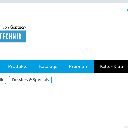
Produkte
Kataloge
Premium
KältenKlub
ik
Dossiers & Specials