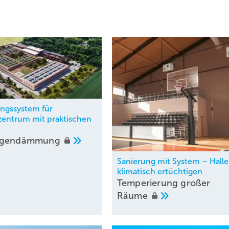
ungssystem für
zentrum mit praktischen
igendämmung
Sanierung mit System – Hall
klimatisch ertüchtigen
Temperierung großer
Räume