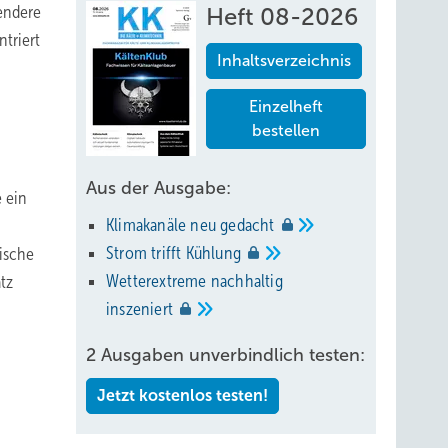
tendere
Heft 08-2026
triert
Inhaltsverzeichnis
Einzelheft
bestellen
n
Aus der Ausgabe:
e ein
Klimakanäle neu
gedacht
Strom trifft
Kühlung
rische
Wetterextreme nachhaltig
tz
inszeniert
2 Ausgaben unverbindlich testen:
Jetzt kostenlos testen!