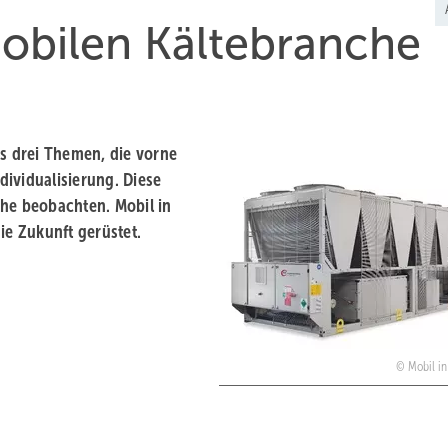
mobilen Kältebranche
es drei Themen, die vorne
ndividualisierung. Diese
che beobachten. Mobil in
ie Zukunft gerüstet.
Mobil i