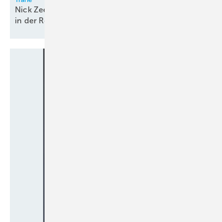
Nick Zeelemann übernimmt Leitung des Vertriebs
in der Region
Nord