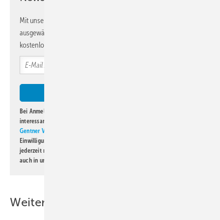
Mit unserem Newsletter erhalten Sie regelmäßig von uns
ausgewählte Informationen und Neuigkeiten, gebündelt und
kostenlos direkt ins Postfach.
Bei Anmeldung zu diesem Newsletter bin ich damit einverstanden, über
interessante Verlags- und Online-Angebote
der Marken der Alfons W.
Gentner Verlag GmbH & Co. KG
informiert zu werden. Diese
Einwilligung kann ich jederzeit widerrufen und eine Abmeldung ist
jederzeit möglich. Informationen zum Umgang mit Daten finden Sie
auch in unserer
Datenschutzerklärung
.
Weitere Inhalte