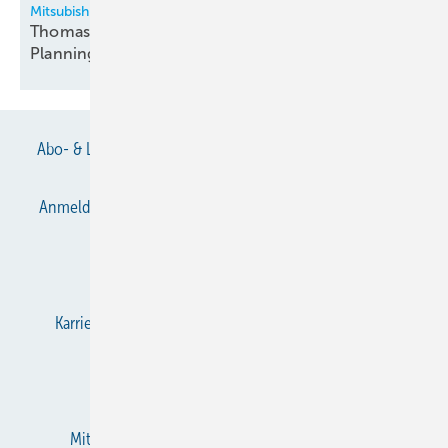
Mitsubishi Electric - LES
Thomas Schmidt neuer Head of Sales Consulting &
Planning
Abo- & Leserservice
AGB
Alle Inhalte chronologisch
Anmelden
Anmeldung & Registrierung
Datenschutz
E-Paper
Gentner Verlag
Impressum
Karriere bei Gentner
KältenKlub
KK abonnieren
Team
Mediaservice
Mitgliedschaften und Engagement
Newsletter