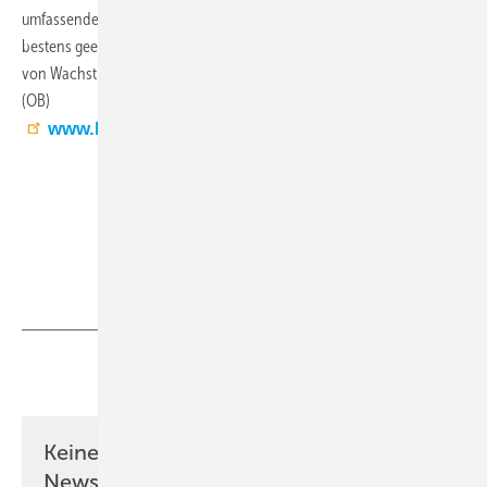
umfassende Führungserfahrung und strategische Kompetenz sind
bestens geeignet, BDR Thermea Deutschland in die nächste Phase
von Wachstum und Transformation zu führen.
(OB)
www.bdrthermea.de
Teilen
Link kopieren
Keine Zeit? Kein Problem mit dem KK
Newsletter!