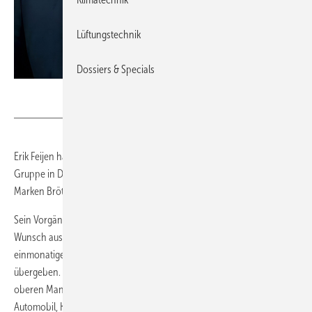
Lüftungstechnik
Dossiers & Specials
BDR Thermea Deutschland
Erik Feijen hat seine neue Rolle als Geschäftsführer der BDR Thermea
Gruppe in Deutschland angetreten. Er verantwortet ab sofort die
Marken Brötje, Remeha und SenerTec auf dem deutschen Markt.
Sein Vorgänger Christian Sieg ist zum 31. Dezember auf eigenen
Wunsch ausgeschieden und hat die Geschäftsführung während einer
einmonatigen Übergangsphase im Dezember an den Niederländer
übergeben. Erik Feijen verfügt über mehr als 28 Jahre Erfahrung im
oberen Management und auf Vorstandsebene in den Bereichen
Automobil, Kunststoff, Metall sowie industrieller Systeme. Seine