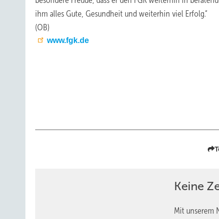
besondere Freude, dass er den FGK weiterhin in beratend
ihm alles Gute, Gesundheit und weiterhin viel Erfolg.“
(OB)
www.fgk.de
T
Keine Z
Mit unserem N