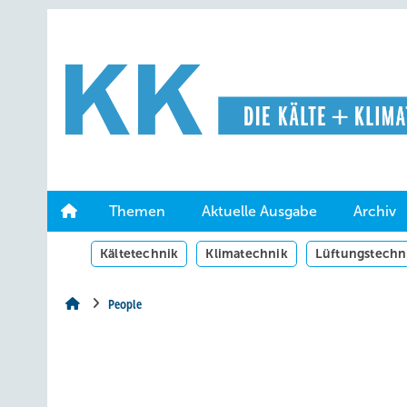
Springe
Springe
Springe
auf
auf
auf
Hauptinhalt
Hauptmenü
SiteSearch
Themen
Aktuelle Ausgabe
Archiv
Kältetechnik
Klimatechnik
Lüftungstechn
People