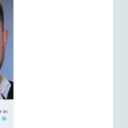
r in
k