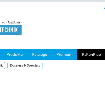
Produkte
Kataloge
Premium
KältenKlub
ik
Dossiers & Specials