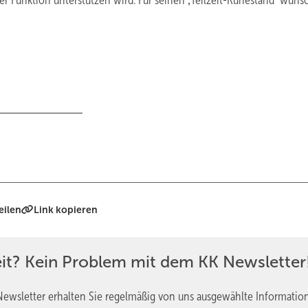
er Funktion unterstützen wird. Für seinen ‚Teilzeit-Ruhestand‘ wüns
eilen
Link kopieren
eit? Kein Problem mit dem KK Newsletter
ewsletter erhalten Sie regelmäßig von uns ausgewählte Informatio