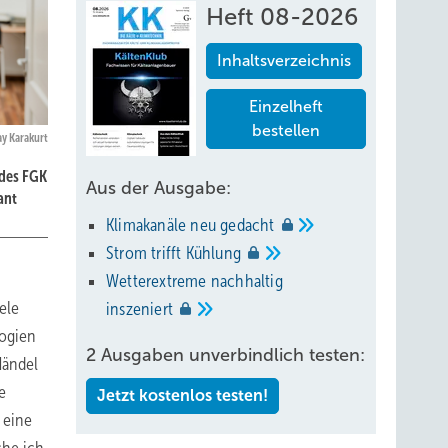
Heft 08-2026
Inhaltsverzeichnis
Einzelheft
bestellen
ay Karakurt
 des FGK
Aus der Ausgabe:
ant
Klimakanäle neu
gedacht
Strom trifft
Kühlung
Wetterextreme nachhaltig
ele
inszeniert
logien
2 Ausgaben unverbindlich testen:
Händel
e
Jetzt kostenlos testen!
 eine