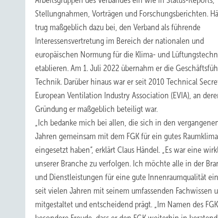
Arbeitsgruppen des Verbandes ein wie in Status-Reports,
Stellungnahmen, Vorträgen und Forschungsberichten. H
trug maßgeblich dazu bei, den Verband als führende
Interessensvertretung im Bereich der nationalen und
europäischen Normung für die Klima- und Lüftungstechn
etablieren. Am 1. Juli 2022 übernahm er die Geschäftsfü
Technik. Darüber hinaus war er seit 2010 Technical Secre
European Ventilation Industry Association (EVIA), an der
Gründung er maßgeblich beteiligt war.
„Ich bedanke mich bei allen, die sich in den vergangene
Jahren gemeinsam mit dem FGK für ein gutes Raumklima
eingesetzt haben“, erklärt Claus Händel. „Es war eine wir
unserer Branche zu verfolgen. Ich möchte alle in der Bra
und Dienstleistungen für eine gute Innenraumqualität ein
seit vielen Jahren mit seinem umfassenden Fachwissen
mitgestaltet und entscheidend prägt. „Im Namen des FGK 