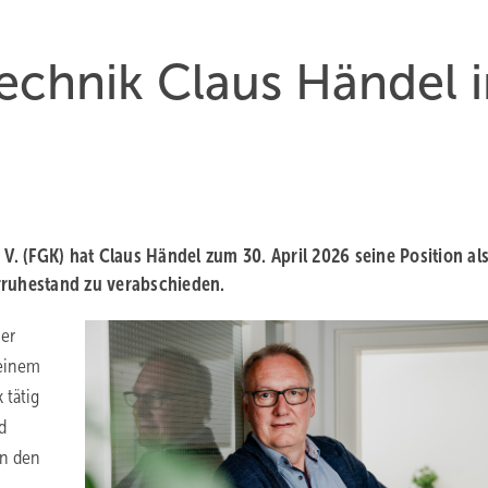
echnik Claus Händel 
 (FGK) hat Claus Händel zum 30. April 2026 seine Position al
rruhestand zu verabschieden.
her
 einem
 tätig
d
in den