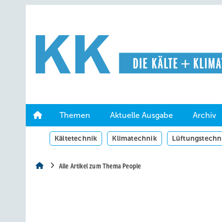
Springe
Springe
Springe
auf
auf
auf
Hauptinhalt
Hauptmenü
SiteSearch
Themen
Aktuelle Ausgabe
Archiv
Kältetechnik
Klimatechnik
Lüftungstechn
Alle Artikel zum Thema People