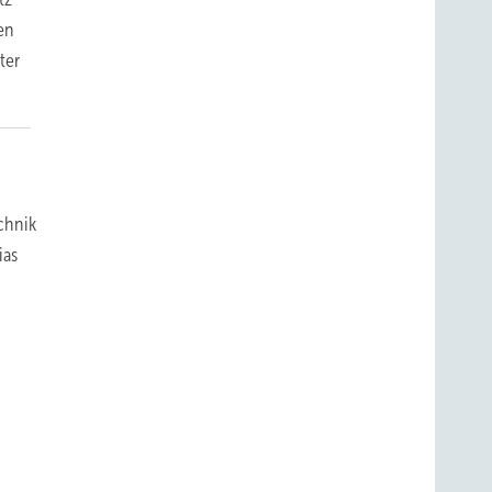
en
ter
echnik
ias