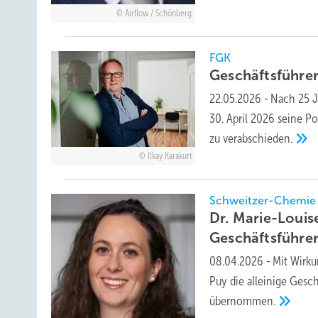
Airflow / Schönberg
FGK
Geschäftsführe
22.05.2026
-
Nach 25 J
30. April 2026 seine P
zu
verabschieden.
Ilkay Karakurt
Schweitzer-Chemie
Dr. Marie-Louis
Geschäftsführe
08.04.2026
-
Mit Wirku
Puy die alleinige Ges
übernommen.