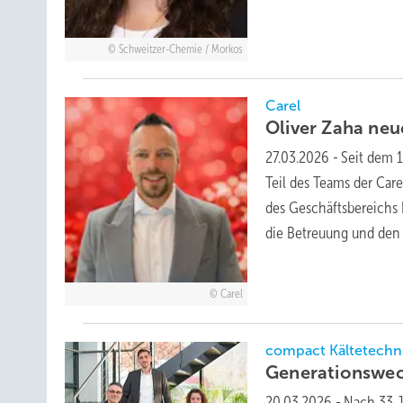
Schweitzer-Chemie / Morkos
Carel
Oliver Zaha neu
27.03.2026
-
Seit dem 1
Teil des Teams der Car
des Geschäftsbereichs
die Betreuung und den
Carel
compact Kältetechn
Generationswec
20.03.2026
-
Nach 33 J