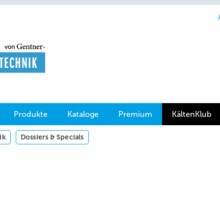
Produkte
Kataloge
Premium
KältenKlub
ik
Dossiers & Specials