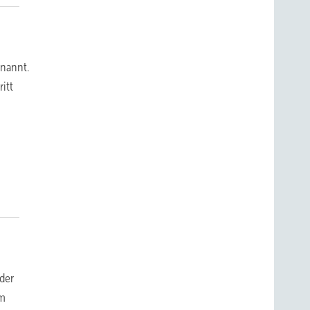
nannt.
itt
 der
im