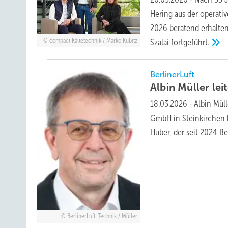
Hering aus der operati
2026 beratend erhalten
Szalai
fortgeführt.
compact Kältetechnik / Marko Kubitz
BerlinerLuft
Albin Müller le
18.03.2026
-
Albin Müll
GmbH in Steinkirchen be
Huber, der seit 2024 B
BerlinerLuft. Technik / Müller