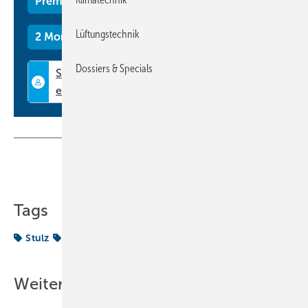
Premium Mitgliedschaft
Lüftungstechnik
2 Monate kostenlos testen
Dossiers & Specials
Teilen
Link kopieren
Tags
Stulz
Vertriebsmitarbeiter
Weitere Inhalte