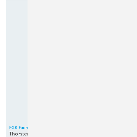
FGK Fachverband Gebäude-Klima e.V.
Thorsten Niklas Vorsitzender der