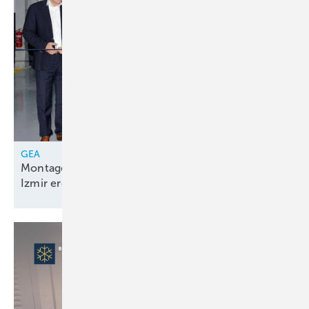
GEA
Montagelinie für Kolbenkompressorenpakete in
Izmir
eröffnet