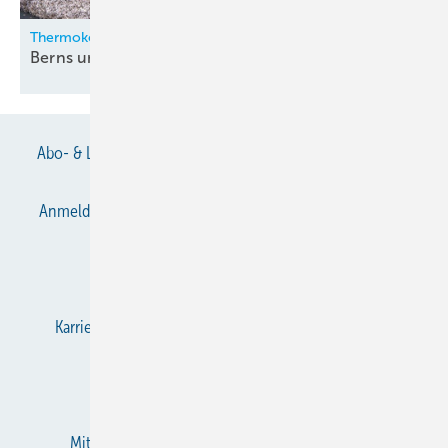
Thermokon
Berns und Zygan neu in der
Geschäftsleitung
Abo- & Leserservice
AGB
Alle Inhalte chronologisch
Anmelden
Anmeldung & Registrierung
Datenschutz
E-Paper
Gentner Verlag
Impressum
Karriere bei Gentner
KältenKlub
KK abonnieren
Team
Mediaservice
Mitgliedschaften und Engagement
Newsletter