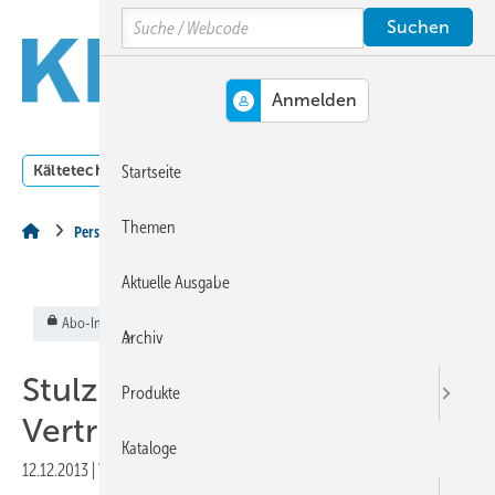
Springe
Springe
Springe
Search
auf
auf
auf
Hauptinhalt
Hauptmenü
SiteSearch
MENÜ
Kältetechnik
Klimatechnik
Lüftungstechnik
Dossi
Startseite
Themen
Personalien
Aktuelle Ausgabe
Abo-Inhalt
Archiv
Stulz ➔ Weitere
Produkte
Vertriebsmitarbeiter
Kataloge
12.12.2013
|
Veröffentlicht in
Ausgabe 12-2013