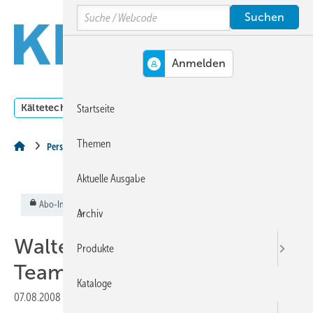
Springe
Springe
Springe
Search
auf
auf
auf
Hauptinhalt
Hauptmenü
SiteSearch
MENÜ
Kältetechnik
Klimatechnik
Lüftungstechnik
Dossi
Startseite
Themen
Personalien
Aktuelle Ausgabe
Abo-Inhalt
Archiv
Walter Meier → verstärkt
Produkte
Team in Bayern
Kataloge
07.08.2008
|
Veröffentlicht in
Ausgabe 08-2008