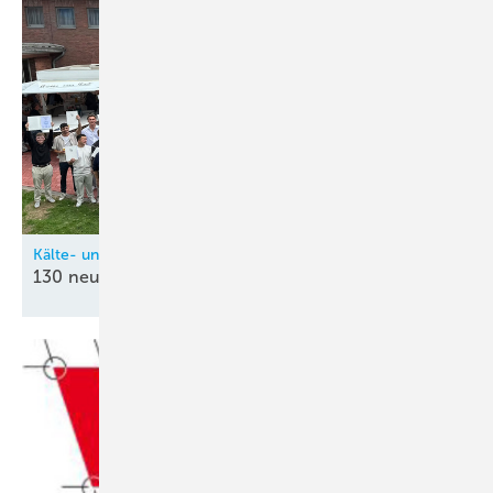
Kälte- und Klimatechnik-Innung Nordrhein (KIN)
130 neue
Kältetechnik-Mechatroniker