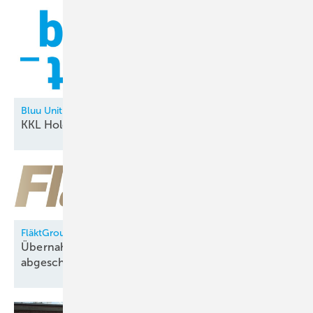
Bluu Unit
KKL Holding neu in der
Allianz
FläktGroup
Übernahme durch Samsung Electronics
abgeschlossen