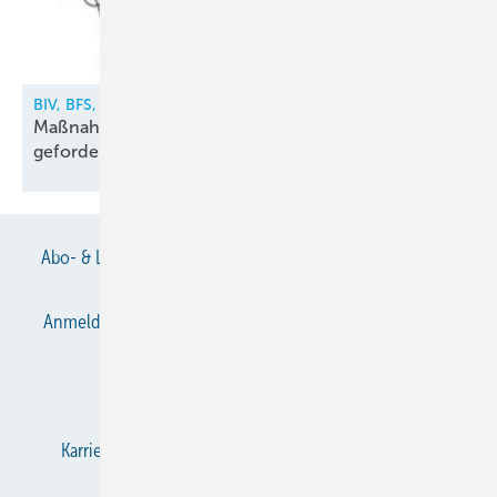
BIV, BFS, VDKF
Maßnahmen gegen illegalen Kältemittelhandel
gefordert
Abo- & Leserservice
AGB
Alle Inhalte chronologisch
Anmelden
Anmeldung & Registrierung
Datenschutz
E-Paper
Gentner Verlag
Impressum
Karriere bei Gentner
KältenKlub
KK abonnieren