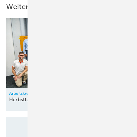
Weitere Inhalte
Arbeitskreis Klimatechnik
Herbsttagung bei
Zürich