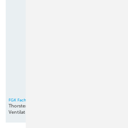
FGK Fachverband Gebäude-Klima e.V.
Thorsten Niklas Vorsitzender der
Ventilatorentausch-Kampagne