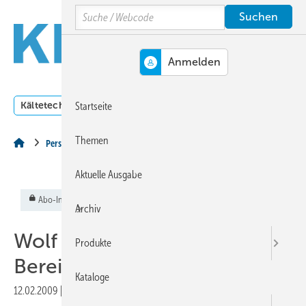
Springe
Springe
Springe
Search
auf
auf
auf
Hauptinhalt
Hauptmenü
SiteSearch
MENÜ
Kältetechnik
Klimatechnik
Lüftungstechnik
Dossi
Startseite
Themen
Personalien
Aktuelle Ausgabe
Abo-Inhalt
Archiv
Wolf ➔ Verstärkung im
Produkte
Bereich Kälte/Klima
Kataloge
12.02.2009
|
Veröffentlicht in
Ausgabe 02-2009