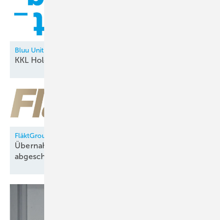
Bluu Unit
KKL Holding neu in der
Allianz
FläktGroup
Übernahme durch Samsung Electronics
abgeschlossen