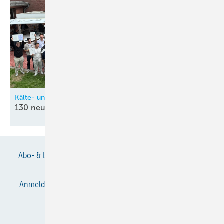
Kälte- und Klimatechnik-Innung Nordrhein (KIN)
130 neue
Kältetechnik-Mechatroniker
Abo- & Leserservice
AGB
Alle Inhalte chronologisch
Anmelden
Anmeldung & Registrierung
Datenschutz
E-Paper
Gentner Verlag
Impressum