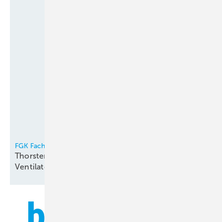
FGK Fachverband Gebäude-Klima e.V.
Thorsten Niklas Vorsitzender der
Ventilatorentausch-Kampagne