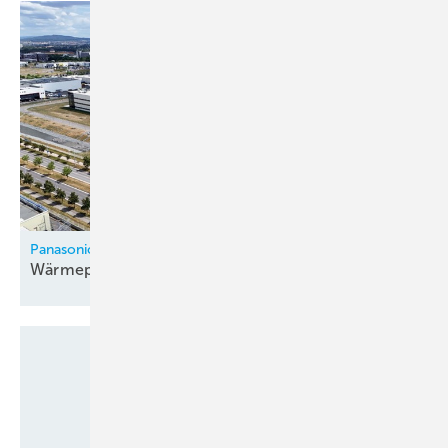
Panasonic
Wärmepumpenfabrik in Tschechien
eröffnet