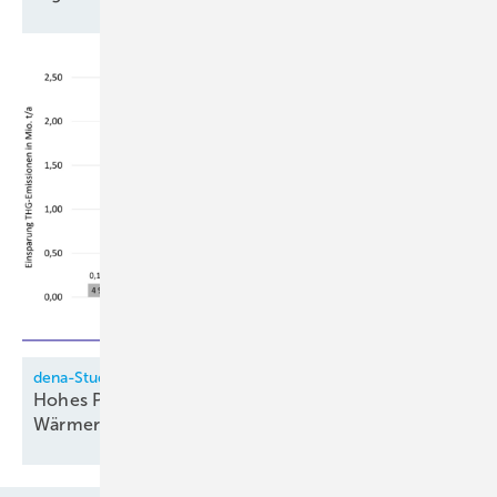
dena-Studie
Hohes Potenzial für Woh­nungs­lüf­tung mit
Wär­me­rück­ge­win­nung