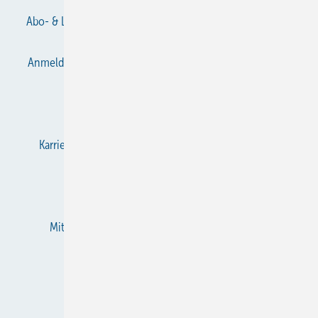
Abo- & Leserservice
AGB
Alle Inhalte chronologisch
Anmelden
Anmeldung & Registrierung
Datenschutz
E-Paper
Gentner Verlag
Impressum
Karriere bei Gentner
KältenKlub
KK abonnieren
Team
Mediaservice
Mitgliedschaften und Engagement
Newsletter
RSS-Feed
Privacy Manager
Veranstaltungen / Webinare