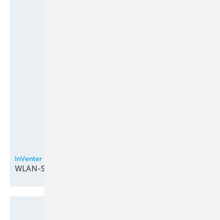
InVenter
WLAN-Steuerung bei
Lüftungsgeräten