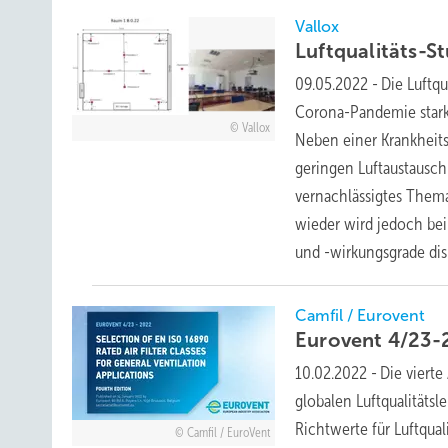
Vallox
Luftqualitäts-S
09.05.2022
-
Die Luftq
Corona-Pandemie stark d
Vallox
Neben einer Krankheits
geringen Luftaustausc
vernachlässigtes Thema
wieder wird jedoch be
und -wirkungsgrade
dis
Camfil / Eurovent
Eurovent 4/23-
10.02.2022
-
Die vierte
globalen Luftqualitäts
Richtwerte für Luftqua
Camfil / EuroVent