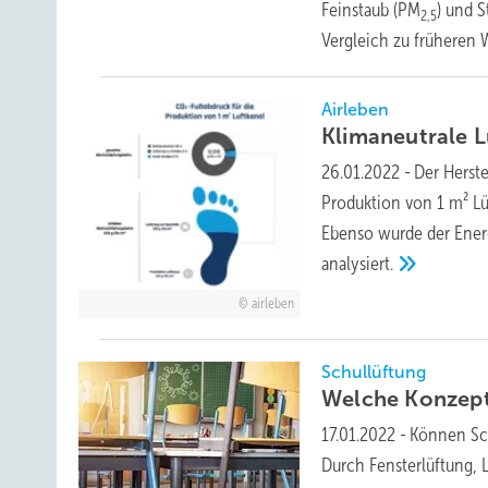
Feinstaub (PM
) und S
2,5
Vergleich zu früheren
Airleben
Klimaneutrale
L
26.01.2022
-
Der Herste
Produktion von 1 m² Lü
Ebenso wurde der Energ
analysiert.
airleben
Schullüftung
Welche Konzept
17.01.2022
-
Können Sc
Durch Fensterlüftung, 