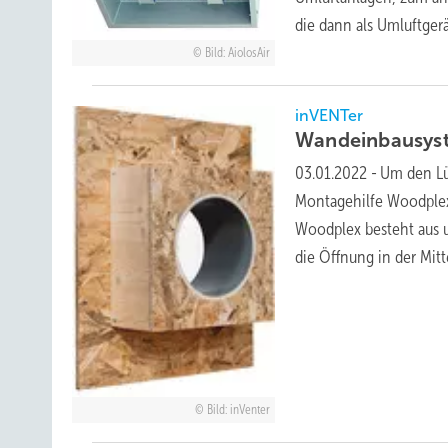
die dann als Umluftge
Bild: AiolosAir
inVENTer
Wandeinbausyst
03.01.2022
-
Um den Lü
Montagehilfe Woodplex
Woodplex besteht aus u
die Öffnung in der Mit
Bild: inVenter