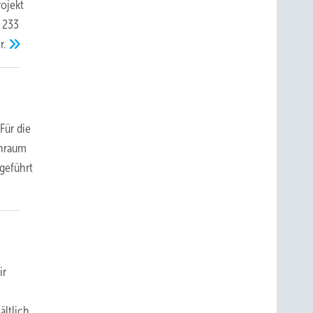
rojekt
n 233
r.
Für die
enraum
geführt
ir
ltlich,