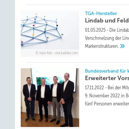
TGA-Hersteller
Lindab und Feld
01.05.2025
-
Die Linda
Verschmelzung der Lin
Markenstrukturen.
mpix-foto - stock.adobe.com
Bundesverband für 
Erweiterter Vo
17.11.2022
-
Bei der Mi
9. November 2022 in Be
fünf Personen
erweiter