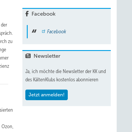
Facebook
 der
Facebook
spräch.
urch zu
ange
Newsletter
Immer
zienz
Ja, ich möchte die Newsletter der KK und
des KältenKlubs kostenlos abonnieren
Jetzt anmelden!
sierten
e Ozon,