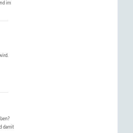
ind im
wird.
iben?
d damit