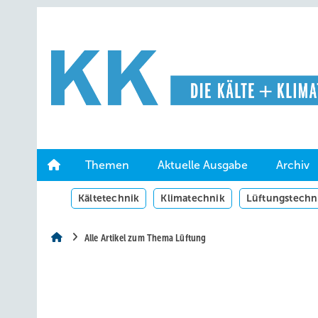
Springe
Springe
Springe
auf
auf
auf
Hauptinhalt
Hauptmenü
SiteSearch
Themen
Aktuelle Ausgabe
Archiv
Kältetechnik
Klimatechnik
Lüftungstechn
Alle Artikel zum Thema Lüftung