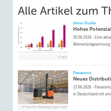
Alle Artikel zum 
dena-Studie
Hohes Potenzial
30.06.2026
-
Eine aktu
Wärmerückgewinnung k
dena
Panasonic
Neues Distribu
23.06.2026
-
Panasonic 
in Deutsch­land mit eine
Panasonic Marketing Europe GmbH