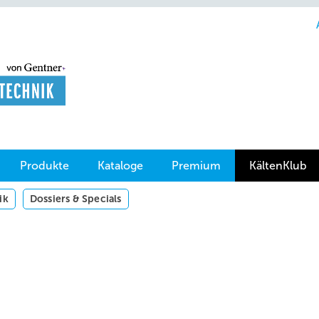
Produkte
Kataloge
Premium
KältenKlub
ik
Dossiers & Specials