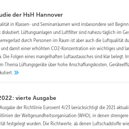
tudie der HsH
Hannover
ualität in Klassen- und Seminarräumen wird insbesondere seit Beginn
iskutiert. Lüftungsanlagen und Luftfilter sind nahezu täglich im Ge
erregerlast durch Personen im Raum ist aber auch die Luftqualität d
h und damit einer erhöhten CO2-Konzentration ein wichtiges und l
. Die Folgen eines mangelhaften Luftaustausches sind klar belegt. 
im Thema Lüftungsgeräte über hohe Anschaffungskosten, Geräteeffi
kutiert.
2022: vierte
Ausgabe
 Ausgabe der Richtlinie Eurovent 4/23 berücksichtigt die 2021 aktuali
leitlinien der Weltgesundheitsorganisation (WHO), in denen strengere
lität festgelegt wurden. Die Richtwerte, ab denen Luftschadstoffe wi