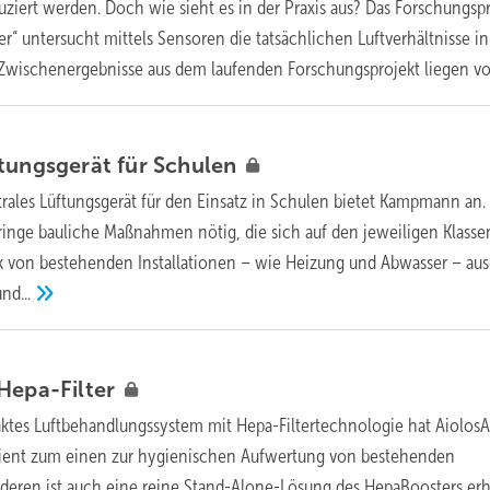
duziert werden. Doch wie sieht es in der Praxis aus? Das Forschungsp
r“ untersucht mittels Sensoren die tatsächlichen Luftverhältnisse i
 Zwischenergebnisse aus dem laufenden Forschungsprojekt liegen
vo
tungsgerät für
Schulen
rales Lüftungsgerät für den Einsatz in Schulen bietet Kampmann an. 
geringe bauliche Maßnahmen nötig, die sich auf den jeweiligen Klass
k von bestehenden Installationen – wie Heizung und Abwasser – aus
nd...
Hepa-Filter
ktes Luftbehandlungssystem mit Hepa-Filtertechnologie hat AiolosA
 dient zum einen zur hygienischen Aufwertung von bestehenden
eren ist auch eine reine Stand-Alone-Lösung des HepaBoosters erhä