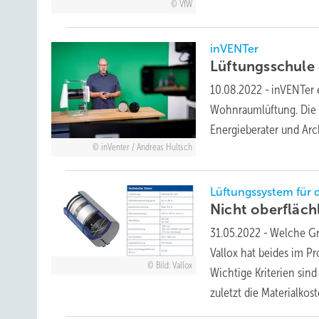
VfW
inVENTer
Lüftungsschule
10.08.2022
-
inVENTer e
Wohnraumlüftung. Die k
Energieberater und Ar
inVenter / Andreas Hultsch
Lüftungssystem für d
Nicht oberfläch
31.05.2022
-
Welche Gr
Vallox hat beides im P
Bild: Vallox
Wichtige Kriterien sind
zuletzt die
Materialkost