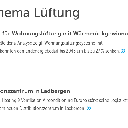
Thema Lüftung
 für Woh­nungs­lüf­tung mit
Wär­me­rück­ge­win­n
elle dena-Analyse zeigt: Wohnungslüftungssysteme mit
önnten den Endenergiebedarf bis 2045 um bis zu 27 %
senken.
tionszentrum in
­Ladbergen
Heating & Ventilation Air­con­di­tio­ning Europe stärkt seine Logis­tik­st
m neuen Dis­tri­bu­tions­zent­rum in
Ladbergen.