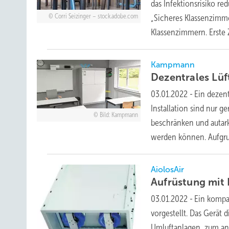
das Infektionsrisiko re
Corri Seizinger – stock.adobe.com
„Sicheres Klassenzimme
Klassenzimmern. Erste
Kampmann
Dezentrales Lüf
03.01.2022
-
Ein dezent
Installation sind nur 
Bild: Kampmann
beschränken und autar
werden können.
Aufgru
AiolosAir
Aufrüstung mit
03.01.2022
-
Ein kompa
vorgestellt. Das Gerät
Umluftanlagen, zum and