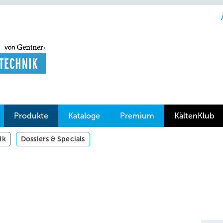
Produkte
Kataloge
Premium
KältenKlub
ik
Dossiers & Specials