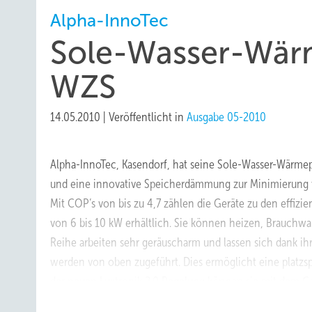
Alpha-InnoTec
Sole-Wasser-Wä
WZS
14.05.2010
|
Veröffentlicht in
Ausgabe 05-2010
Alpha-InnoTec, Kasendorf, hat seine Sole-Wasser-Wärme
und eine innovative Speicherdämmung zur Minimierung v
Mit COP’s von bis zu 4,7 zählen die Geräte zu den effizi
von 6 bis 10 kW erhältlich. Sie können heizen, Brauch
Reihe arbeiten sehr geräuscharm und lassen sich dank ih
werden von oben zugeführt. Dies ermöglicht eine platzsp
der neuen Luxtronik 2.0 Regelung können sie mit dem C
Online-System „Alpha-Web“ ist die Regelung über das In