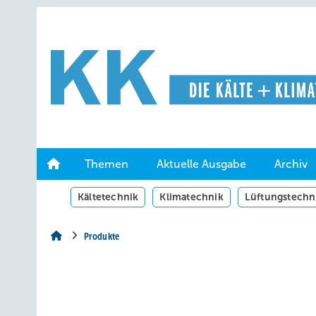
Springe
Springe
Springe
auf
auf
auf
Hauptinhalt
Hauptmenü
SiteSearch
Themen
Aktuelle Ausgabe
Archiv
Kältetechnik
Klimatechnik
Lüftungstechn
Produkte