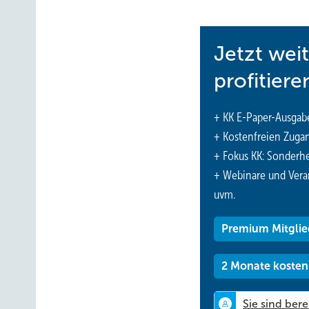
Jetzt wei
profitiere
+ KK E-Paper-Ausgab
+ Kostenfreien Zuga
+ Fokus KK: Sonderhe
+ Webinare und Vera
uvm.
Premium Mitglie
2 Monate kosten