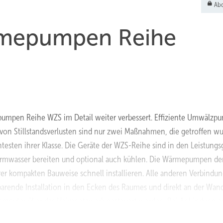
Abo
rmepumpen Reihe
pumpen Reihe WZS im Detail weiter verbessert. Effiziente Umwälzp
on Stillstandsverlusten sind nur zwei Maßnahmen, die getroffen wu
entesten ihrer Klasse. Die Geräte der WZS-Reihe sind in den Leistung
warmwasser bereiten und optional auch kühlen. Die Wärmepumpen de
rer kompakten Bauweise schnell installieren. Alle anderen Verbindu
arende Installation in den Ecken des Raumes und direkt an der Wand
omputer über das Heimnetzwerk gesteuert werden. Bei Anbindung a
ternet möglich.
http://www.alpha-innotec.de