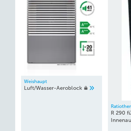
Weishaupt
Luft/Wasser-Aeroblock
Ratiothe
R 290 fü
Innenau