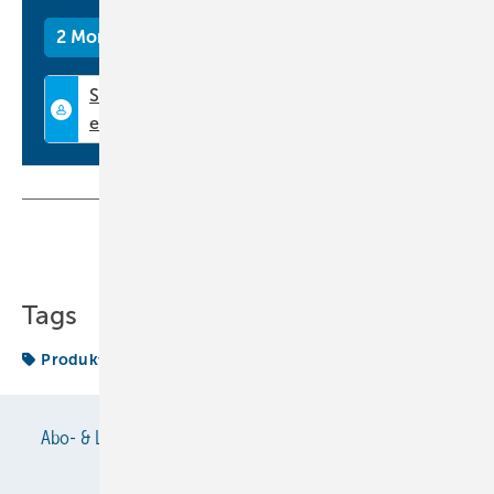
2 Monate kostenlos testen
Teilen
Link kopieren
Tags
Produkte
Abo- & Leserservice
AGB
Alle Inhalte chronologisch