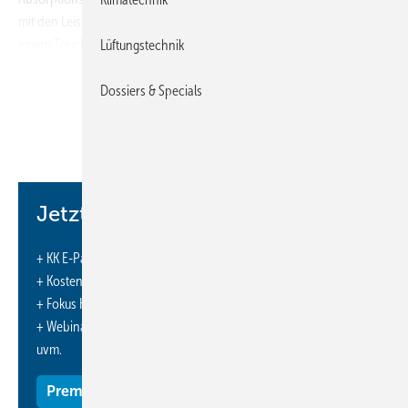
mit den Leistungsklassen 50 kW, 160 kW und 500 kW stellen nun auf
einem Touchscreen eine Visualisierung mit Trendaufzeichnungen und
Lüftungstechnik
Online-Istzeitüberwachung dar. Angezeigt werden Ein- und
Austrittstemperatur von Kalt-, Kühl- und Wärmequellenkreis sowie
Dossiers & Specials
Stellsignale der Pumpen und Regelventile. Auf der Balkendarstellung
mit den Ampel-Farben Grün, Gelb und Rot ist sofort der
Anlagenzustand erkennbar. Daneben können beliebige Tages-,
Wochen- und Monatssperren eingestellt werden. Optional ist ein
Fernwartungsrouter auf die Anlagen aufschaltbar. Damit lassen sich
Jetzt weiterlesen und profitieren.
Betreiber bei der Systemoptimierung unterstützen und im Störungsfall
die möglichen Fehlerquellen einschränken. Erforderliche
+ KK E-Paper-Ausgabe – jeden Monat neu
Systemanpassungen sind online durchführbar. Im Reparaturfall wird
+ Kostenfreien Zugang zu unserem Online-Archiv
durch die Fehleranalyse die Ersatzteilplanung unterstützt, was
+ Fokus KK: Sonderhefte (PDF)
Ausfallzeiten und Reparaturkosten minimiert.
+ Webinare und Veranstaltungen mit Rabatten
www.baelz.de
■
uvm.
Premium Mitgliedschaft