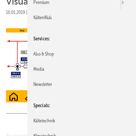
Visualisierung
Premium
10.01.2019
|
Veröffentlicht in
Ausgabe 01-2019
KältenKlub
Services
Abo & Shop
Media
Newsletter
Specials
Bild: Baelz
Kältetechnik
Absorptionskältemaschinen Biene, Hummel und Hornisse von Baelz
Klimatechnik