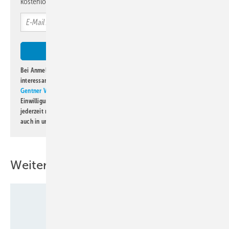
kostenlos direkt ins Postfach.
Bei Anmeldung zu diesem Newsletter bin ich damit einverstanden, über
interessante Verlags- und Online-Angebote
der Marken der Alfons W.
Gentner Verlag GmbH & Co. KG
informiert zu werden. Diese
Einwilligung kann ich jederzeit widerrufen und eine Abmeldung ist
jederzeit möglich. Informationen zum Umgang mit Daten finden Sie
auch in unserer
Datenschutzerklärung
.
Weitere Inhalte