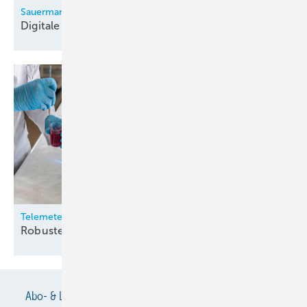
Sauermann
Digitale
Monteurhilfe
Telemeter
Robuste
Temperatursensoren
Abo- & Leserservice
AGB
Alle Inhalte chronologisch