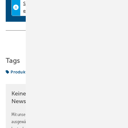
Teilen
Link kopieren
Tags
Produkte
Verdichter
Keine Zeit? Kein Problem mit dem KK
Newsletter!
Mit unserem Newsletter erhalten Sie regelmäßig von uns
ausgewählte Informationen und Neuigkeiten, gebündelt und