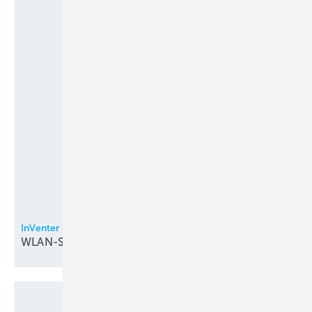
InVenter
WLAN-Steuerung bei
Lüftungsgeräten