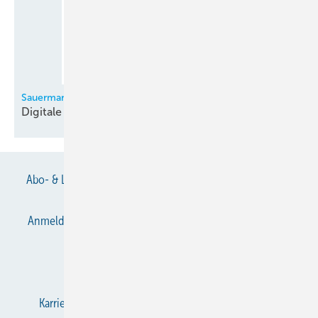
Sauermann
Digitale
Monteurhilfe
Abo- & Leserservice
AGB
Alle Inhalte chronologisch
Anmelden
Anmeldung & Registrierung
Datenschutz
E-Paper
Gentner Verlag
Impressum
Karriere bei Gentner
KältenKlub
KK abonnieren