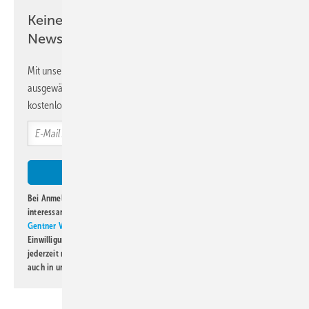
Keine Zeit? Kein Problem mit dem KK
Newsletter!
Mit unserem Newsletter erhalten Sie regelmäßig von uns
ausgewählte Informationen und Neuigkeiten, gebündelt und
kostenlos direkt ins Postfach.
Bei Anmeldung zu diesem Newsletter bin ich damit einverstanden, über
interessante Verlags- und Online-Angebote
der Marken der Alfons W.
Gentner Verlag GmbH & Co. KG
informiert zu werden. Diese
Einwilligung kann ich jederzeit widerrufen und eine Abmeldung ist
jederzeit möglich. Informationen zum Umgang mit Daten finden Sie
auch in unserer
Datenschutzerklärung
.