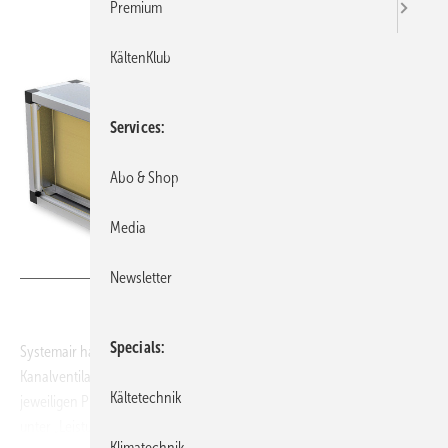
Premium
KältenKlub
Services
Abo & Shop
Media
Bild: Systemair
Newsletter
Specials
Systemair hat ein neues Online-Auslegungstool für die Serie des
Kanalventilators MUB eingeführt. Das Tool steht ab sofort auf der
Kältetechnik
jeweiligen Produktseite im Menüpunkt „Technische Spezifikation“
unter „Leistung“ auf der Webseite und im Webshop kostenlos zur
Klimatechnik