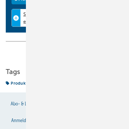
Teilen
Link kopieren
Tags
Produkte
Abo- & Leserservice
AGB
Alle Inhalte chronologisch
Anmelden
Anmeldung & Registrierung
Datenschutz