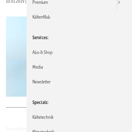
10.01.2019
|
Veröffentlicht in
Ausgabe 01-2019
Premium
KältenKlub
Services
Abo & Shop
Media
Newsletter
Bild: Wika
Specials
Kältetechnik
Bimetallthermometer TG53 von Wika entsprechen der Norm ASME
Klimatechnik