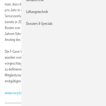
man, dass die Verbote die Kosten um mindestens drei Millionen Pfund
pro Jahr in die Höhe treiben würden. Sollte noch dazu das
Lüftungstechnik
Serviceverbot von Kältemitteln mit einem GWP-Wert von über 2500
bereits in 2017 in Kraft treten, würde dies zu weiteren, verfrühten
Dossiers & Specials
Kosten von rund zehn Millionen Pfund über einen Zeitraum von zwei
Jahren führen, so der Einzelhändler weiter, der dann außerdem einen
Anstieg des Energieverbrauchs und höhere Leckageraten befürchtet.
Die F-Gase VO befindet sich derzeit in Überarbeitung. Die Verbote
wurden vom Umweltausschuss des Europaparlaments
vorgeschlagen. Jetzt ist es an den 28 Mitgliedsstaaten, ihre Position
zu definieren. In einem nächsten Schritt müssen EU-Kommission,
Mitgliedsstaaten und Parlament dann gemeinsam über den
endgültigen Text verhandeln. Es ist also noch alles offen.
www.racplus.com