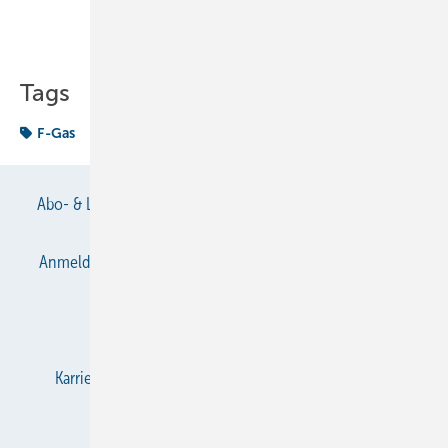
Teilen
Link kopieren
Tags
F-Gas
Abo- & Leserservice
AGB
Alle Inhalte chronologisch
Anmelden
Anmeldung & Registrierung
Datenschutz
E-Paper
Gentner Verlag
Impressum
Karriere bei Gentner
KältenKlub
KK abonnieren
Team
Mediaservice