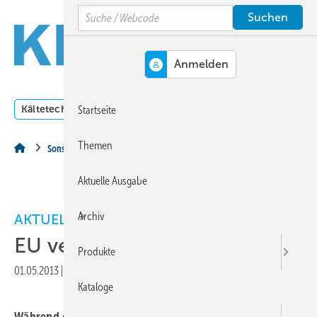
Springe
Springe
Springe
Search
auf
auf
auf
Hauptinhalt
Hauptmenü
SiteSearch
MENÜ
Kältetechnik
Klimatechnik
Lüftungstechnik
Dossi
Startseite
Themen
Sonstiges Thema
Aktuelle Ausgabe
Archiv
AKTUELLES
EU verwarnt Griechenland
Produkte
01.05.2013
|
Druckvorschau
Kataloge