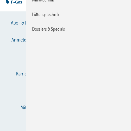
F-Gas
Lüftungstechnik
Abo- & Leserservice
AGB
Alle Inhalte chronologisch
Dossiers & Specials
Anmelden
Anmeldung & Registrierung
Datenschutz
E-Paper
Gentner Verlag
Impressum
Karriere bei Gentner
KältenKlub
KK abonnieren
Team
Mediaservice
Mitgliedschaften und Engagement
Newsletter
RSS-Feed
Privacy Manager